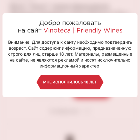
Вино "Киси" серия Дакишвили
Фемили Селекшн сухое белое 0,75 л
ТИП
сухое
Добро пожаловать
на сайт
Vinoteca | Friendly Wines
ЦВЕТ
белое
Сорт винограда
Киси
Внимание! Для доступа к сайту необходимо подтвердить
Страна
ГРУЗИЯ
возраст. Сайт содержит информацию, предназначенную
строго для лиц старше 18 лет. Материалы, размещенные
Регион
Кахетия
на сайте, не являются рекламой и носят исключительно
Объем
0.75
информационный характер.
3 890 ₽
МНЕ ИСПОЛНИЛОСЬ 18 ЛЕТ
В корзину
В избранное