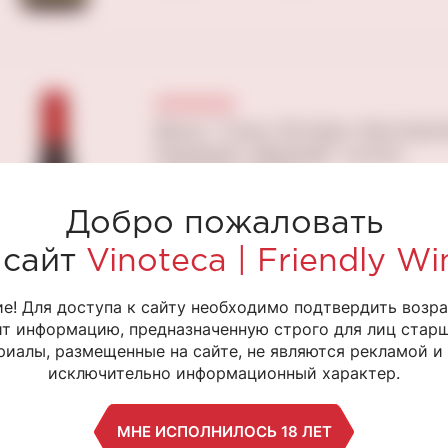
Вино "Саус Истерн Австрал
Караван. Дюриф" сухое
красное 0,75 л
ТИП
сухое
Добро пожаловать
ЦВЕТ
красное
Сорт винограда
Дюриф
 сайт
Vinoteca | Friendly Wi
Страна
АВСТРАЛИЯ
е! Для доступа к сайту необходимо подтвердить возра
Регион
Юго-Восточная Австра
т информацию, предназначенную строго для лиц старше
Объем
0.75
иалы, размещенные на сайте, не являются рекламой и
исключительно информационный характер.
МНЕ ИСПОЛНИЛОСЬ 18 ЛЕТ