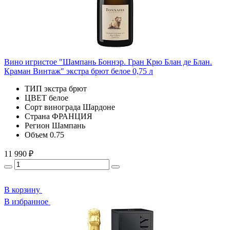
Вино игристое "Шампань Боннэр. Гран Крю Блан де Блан.
Краман Винтаж" экстра брют белое 0,75 л
ТИП
экстра брют
ЦВЕТ
белое
Сорт винограда
Шардоне
Страна
ФРАНЦИЯ
Регион
Шампань
Объем
0.75
11 990 ₽
В корзину
В избранное