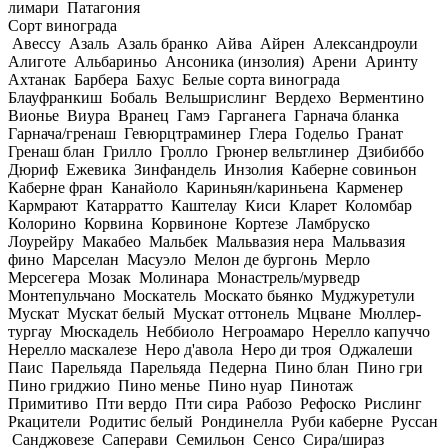
лимари
Патагония
Сорт винограда
Авессу
Азаль
Азаль бранко
Айва
Айрен
Александроули
Алиготе
Альбариньо
Ансоника (инзолия)
Арени
Аринту
Ахтанак
Барбера
Бахус
Белые сорта винограда
Блауфранкиш
Бобаль
Вельшрислинг
Вердехо
Верментино
Вионье
Виура
Вранец
Гамэ
Гарганега
Гарнача бланка
Гарнача/гренаш
Гевюрцтраминер
Глера
Годельо
Гранат
Гренаш блан
Грилло
Гролло
Грюнер вельтлинер
Дзибиббо
Дюриф
Ежевика
Зинфандель
Инзолия
Каберне совиньон
Каберне фран
Канайоло
Кариньян/кариньена
Карменер
Кармрают
Катарратто
Каштелау
Киси
Кларет
Коломбар
Колорино
Корвина
Корвиноне
Кортезе
Ламбруско
Лоурейру
Макабео
Мальбек
Мальвазия нера
Мальвазия
фино
Марселан
Масуэло
Мелон де бургонь
Мерло
Мерсегера
Мозак
Молинара
Монастрель/мурведр
Монтепульчано
Москатель
Москато бьянко
Муджуретули
Мускат
Мускат белый
Мускат оттонель
Мцване
Мюллер-
тургау
Мюскадель
Неббиоло
Негроамаро
Нерелло капуччо
Нерелло маскалезе
Неро д'авола
Неро ди троя
Оджалеши
Паис
Парельяда
Парельяда
Педерна
Пино блан
Пино гри
Пино гриджио
Пино менье
Пино нуар
Пинотаж
Примитиво
Пти вердо
Пти сира
Рабозо
Рефоско
Рислинг
Ркацители
Родитис белый
Рондинелла
Руби каберне
Руссан
Санджовезе
Саперави
Семильон
Сенсо
Сира/шираз