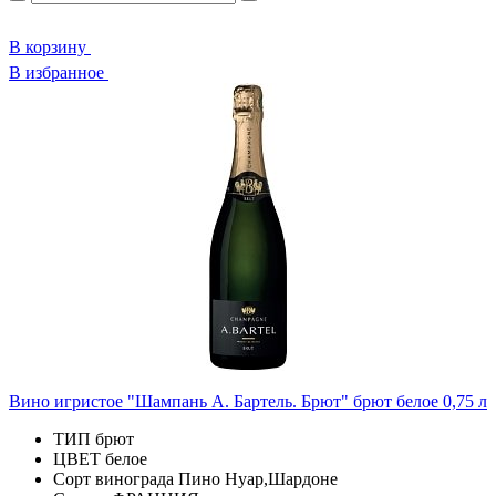
В корзину
В избранное
Вино игристое "Шампань А. Бартель. Брют" брют белое 0,75 л
ТИП
брют
ЦВЕТ
белое
Сорт винограда
Пино Нуар,Шардоне