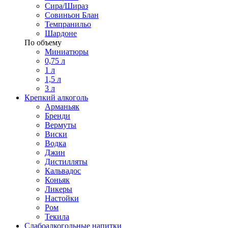
Сира/Шираз
Совиньон Блан
Темпранильо
Шардоне
По объему
Миниатюры
0,75 л
1 л
1,5 л
3 л
Крепкий алкоголь
Арманьяк
Бренди
Вермуты
Виски
Водка
Джин
Дистилляты
Кальвадос
Коньяк
Ликеры
Настойки
Ром
Текила
Слабоалкогольные напитки