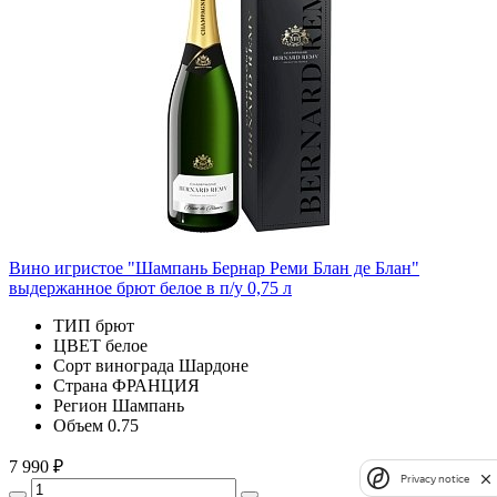
Вино игристое "Шампань Бернар Реми Блан де Блан"
выдержанное брют белое в п/у 0,75 л
ТИП
брют
ЦВЕТ
белое
Сорт винограда
Шардоне
Страна
ФРАНЦИЯ
Регион
Шампань
Объем
0.75
7 990 ₽
Privacy notice