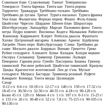
Совиньон блан
Сузао/виньяу
Таннат
Темпранильо
Тиморассо
Тинта барокка
Тинта као
Тинта рориш
Торронтес
Тражадура
Треббиано тоскано
Треббьяно
Треббьяно ди лугана
Трепат
Турига насьонал
Турига франка
Уни блан
Фалангина
Фернан пиреш
Фиано
Фоль бланш
Цвайгельт
Чарелло
Шардоне
Шенен блан
Шираз/сира
Шпетбургундер
Эшпадейру
Марсан
Паломино фино
Тинта
негра
Педро хименес
Виозиньо
Кодега
Мальвазия
Рабигато
Каннонау
Карриканте
Клерет
Риболла джалла
Фраппато
Хихви
Цитронный магарача
Альянико
Арнеис
Бурбуленк
Лагрейн
Пино неро
Вайссбургундер
Слива
Треббьяно ди
соаве
Москато джалло
Борракал
Виньяо
Грекетто
Греко
Рубин голодриги
Аликанте
Бувье
Каладок
Кахури мцване
Оксеруа
Сильванер
Траминер
Греканико
Лалвари
Пекорино
Гарнача роха
Гувейо
Пассерина
Бианка
Грюнер
таманский
Рислинг рейнский
Цвайгельт таманский
Крахуна
Цицка
Красностоп золотовский
Лен де л'эль
Мускат
голодриги
Матраса
Бастардо
Траминер розовый
Руфете
Камарате
Конкорд
Тинта миуда
Цоликаури
Сахар
0-12 г/л
0-6 г/л
10-18 г/л
12-17 г/л
140 г/л
150 г/л
17-32 г/л
18-45 г/л
30-50 г/л
32-50 г/л
40-55 г/л
4-18 г/л
90-120 г/л
Более 45 г/л
120 г/л
Менее 4 г/л
1 г/л
107 г/л
0-3 г/л
15-25 г/
л
155 г/л
26 г/л
30-40 г/л
52 г/л
7,8 г/л
75-115 г/л
90-105 г/л
90-130 г/л