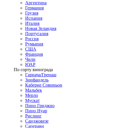
Аргентина
Германия
Грузия
Испания
Италия
Новая Зеландия
Португалия
Россия
Румыния
США
Франция
Чили
ЮАР
По сорту винограда
Гарнача/Гренаш
Зинфандель
Каберне Совиньон
Мальбек
Мерло
Мускат
Пино Гриджио
Пино Нуар
Рислинг
Санджовезе
Саперави