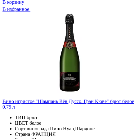
В корзину
В избранное
Вино игристое "Шампань Вёв Дуссо. Гран Кюве" брют белое
0,75 л
ТИП
брют
ЦВЕТ
белое
Сорт винограда
Пино Нуар,Шардоне
Страна
ФРАНЦИЯ