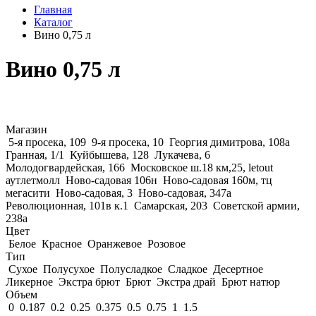
Главная
Каталог
Вино 0,75 л
Вино 0,75 л
Магазин
5-я просека, 109
9-я просека, 10
Георгия димитрова, 108а
Гранная, 1/1
Куйбышева, 128
Лукачева, 6
Молодогвардейская, 166
Московское ш.18 км,25, letout
аутлетмолл
Ново-садовая 106н
Ново-садовая 160м, тц
мегасити
Ново-садовая, 3
Ново-садовая, 347а
Революционная, 101в к.1
Самарская, 203
Советской армии,
238а
Цвет
Белое
Красное
Оранжевое
Розовое
Тип
Сухое
Полусухое
Полусладкое
Сладкое
Десертное
Ликерное
Экстра брют
Брют
Экстра драй
Брют натюр
Объем
0
0.187
0.2
0.25
0.375
0.5
0.75
1
1.5