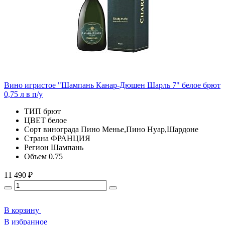
Вино игристое "Шампань Канар-Дюшен Шарль 7" белое брют
0,75 л в п/у
ТИП
брют
ЦВЕТ
белое
Сорт винограда
Пино Менье,Пино Нуар,Шардоне
Страна
ФРАНЦИЯ
Регион
Шампань
Объем
0.75
11 490 ₽
В корзину
В избранное