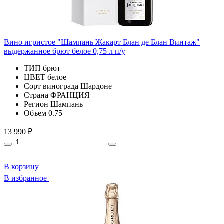
Вино игристое "Шампань Жакарт Блан де Блан Винтаж"
выдержанное брют белое 0,75 л п/у
ТИП
брют
ЦВЕТ
белое
Сорт винограда
Шардоне
Страна
ФРАНЦИЯ
Регион
Шампань
Объем
0.75
13 990 ₽
В корзину
В избранное