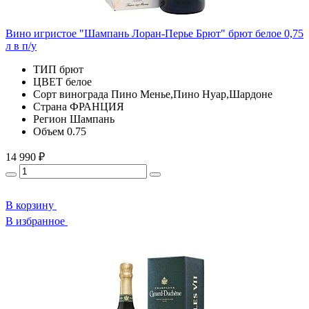
Вино игристое "Шампань Лоран-Перье Брют" брют белое 0,75
л в п/у
ТИП
брют
ЦВЕТ
белое
Сорт винограда
Пино Менье,Пино Нуар,Шардоне
Страна
ФРАНЦИЯ
Регион
Шампань
Объем
0.75
14 990 ₽
В корзину
В избранное