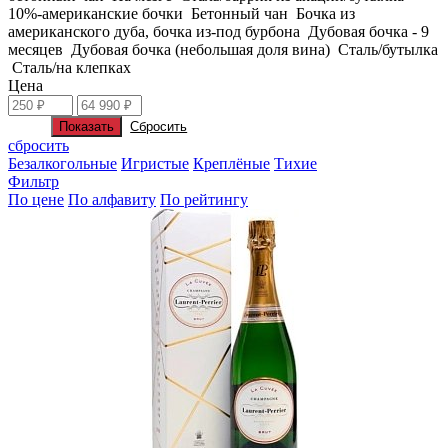
10%-американские бочки
Бетонный чан
Бочка из
американского дуба, бочка из-под бурбона
Дубовая бочка - 9
месяцев
Дубовая бочка (небольшая доля вина)
Сталь/бутылка
Сталь/на клепках
Цена
сбросить
Безалкогольные
Игристые
Креплёные
Тихие
Фильтр
По цене
По алфавиту
По рейтингу