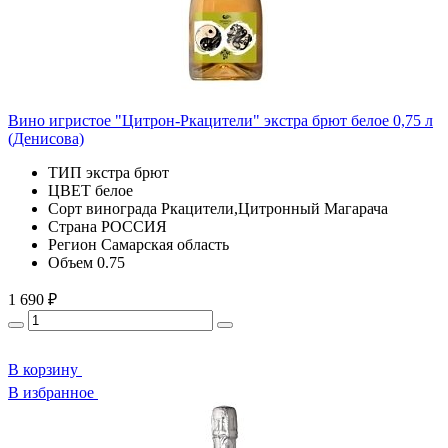
Вино игристое "Цитрон-Ркацители" экстра брют белое 0,75 л
(Денисова)
ТИП
экстра брют
ЦВЕТ
белое
Сорт винограда
Ркацители,Цитронный Магарача
Страна
РОССИЯ
Регион
Самарская область
Объем
0.75
1 690 ₽
В корзину
В избранное