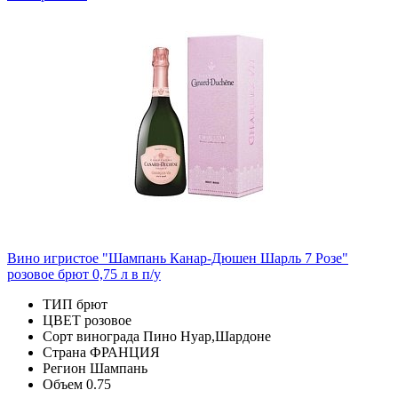
Вино игристое "Шампань Канар-Дюшен Шарль 7 Розе"
розовое брют 0,75 л в п/у
ТИП
брют
ЦВЕТ
розовое
Сорт винограда
Пино Нуар,Шардоне
Страна
ФРАНЦИЯ
Регион
Шампань
Объем
0.75