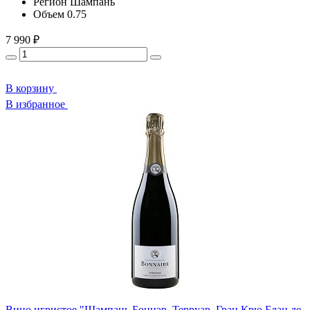
Регион
Шампань
Объем
0.75
7 990 ₽
В корзину
В избранное
Вино игристое "Шампань Боннэр. Терруар. Гран Крю Блан де