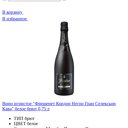
В корзину
В избранное
Вино игристое "Фрешенет Кордон Негро Гран Селексьон
Кава" белое брют 0,75 л
ТИП
брют
ЦВЕТ
белое