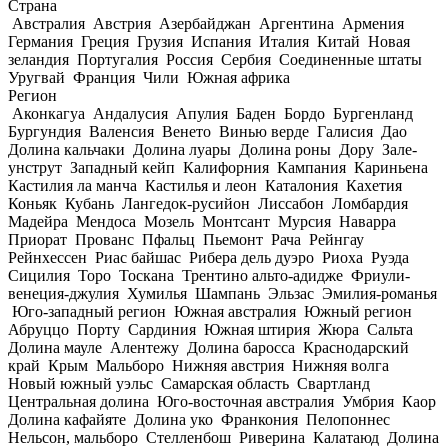
Страна
Австралия
Австрия
Азербайджан
Аргентина
Армения
Германия
Греция
Грузия
Испания
Италия
Китай
Новая
зеландия
Португалия
Россия
Сербия
Соединенные штаты
Уругвай
Франция
Чили
Южная африка
Регион
Аконкагуа
Андалусия
Апулия
Баден
Бордо
Бургенланд
Бургундия
Валенсия
Венето
Винью верде
Галисия
Дао
Долина кальчаки
Долина луары
Долина роны
Дору
Зале-
унструт
Западный кейп
Калифорния
Кампания
Кариньена
Кастилия ла манча
Кастилья и леон
Каталония
Кахетия
Коньяк
Кубань
Лангедок-русийон
Лиссабон
Ломбардия
Мадейра
Мендоса
Мозель
Монтсант
Мурсия
Наварра
Приорат
Прованс
Пфальц
Пьемонт
Рача
Рейнгау
Рейнхессен
Риас байшас
Рибера дель дуэро
Риоха
Руэда
Сицилия
Торо
Тоскана
Трентино альто-адидже
Фриули-
венеция-джулия
Хумилья
Шампань
Эльзас
Эмилия-романья
Юго-западный регион
Южная австралия
Южный регион
Абруццо
Порту
Сардиния
Южная штирия
Жюра
Сальта
Долина мауле
Алентежу
Долина баросса
Краснодарский
край
Крым
Мальборо
Нижняя австрия
Нижняя волга
Новый южный уэльс
Самарская область
Свартланд
Центральная долина
Юго-восточная австралия
Умбрия
Каор
Долина кафайяте
Долина уко
Франкония
Пелопоннес
Нельсон, мальборо
Стелленбош
Риверина
Калатаюд
Долина