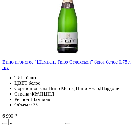
Вино игристое "Шампань Грюэ Селексьон" брют белое 0,75 л
п/у
ТИП
брют
ЦВЕТ
белое
Сорт винограда
Пино Менье,Пино Нуар,Шардоне
Страна
ФРАНЦИЯ
Регион
Шампань
Объем
0.75
6 990 ₽