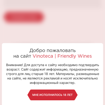
Отправить отзыв
С ЭТИМ ТОВАРОМ ПОКУПАЮТ
Добро пожаловать
на сайт
Vinoteca | Friendly Wines
Внимание! Для доступа к сайту необходимо подтвердить
возраст. Сайт содержит информацию, предназначенную
строго для лиц старше 18 лет. Материалы, размещенные
на сайте, не являются рекламой и носят исключительно
информационный характер.
МНЕ ИСПОЛНИЛОСЬ 18 ЛЕТ