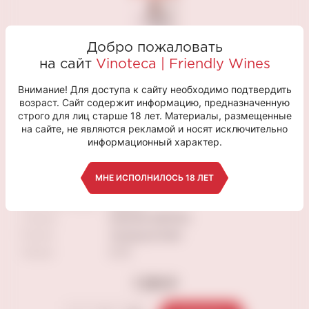
Добро пожаловать
на сайт
Vinoteca | Friendly Wines
Внимание! Для доступа к сайту необходимо подтвердить
возраст. Сайт содержит информацию, предназначенную
Вино "Руиберг Вайнери Розе
строго для лиц старше 18 лет. Материалы, размещенные
на сайте, не являются рекламой и носят исключительно
Нейчурал Свит (ВО) Робертсон"
информационный характер.
розовое сладкое 0,75 л
ТИП
сладкое
МНЕ ИСПОЛНИЛОСЬ 18 ЛЕТ
ЦВЕТ
розовое
Сорт винограда
Мускат
Страна
ЮЖНАЯ АФРИКА
Регион
Западный Кейп
Объем
0.75
1 290 ₽