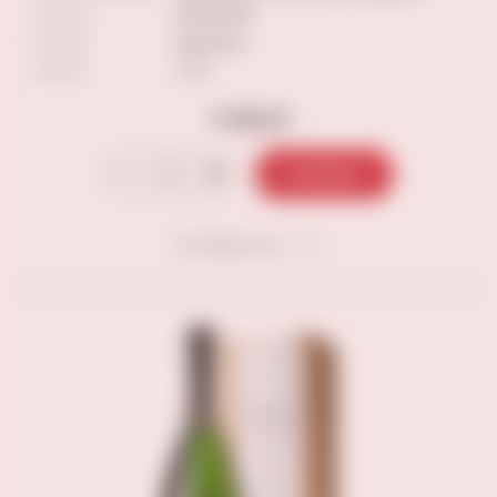
Страна
ФРАНЦИЯ
Регион
Шампань
Объем
0.75
11 990 ₽
В корзину
В избранное