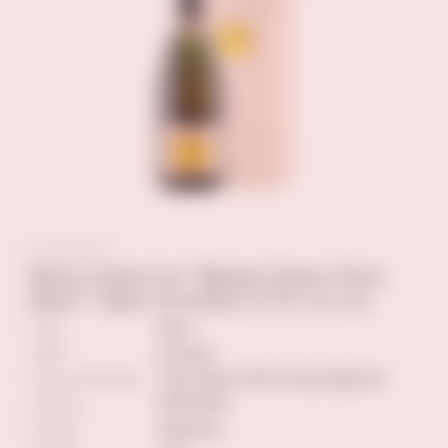
Вино игристое "Вдова Клико Розе
Брют" брют розовое 0,75 л в п/у
ТИП
брют
ЦВЕТ
розовое
Сорт винограда
Пино Менье,Пино Нуар,Шардоне
Страна
ФРАНЦИЯ
Регион
Шампань