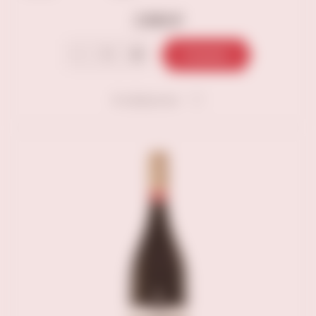
2 890 ₽
В корзину
В избранное