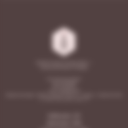
2026 © Vinoteca Friendly Wines —
винные магазины в Самаре
ООО «Винотека Ритейл»
ИНН: 6313558588
КПП: 631301001
ОГРН: 1206300031596
Юридический адрес: 443026, Самарская область, г. Самара, п. Управленческий,
ул. Сергея Лазо, дом 62, офис 110
Куйбышева, 128
Димитрова, 108А