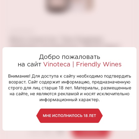
Вино игристое "Луи Родерер
Шампань Коллексьон" белое брют
0,75 л в п/у
Добро пожаловать
ТИП
брют
на сайт
Vinoteca | Friendly Wines
ЦВЕТ
белое
Внимание! Для доступа к сайту необходимо подтвердить
Сорт винограда
Пино Менье,Пино Нуар,Шардоне
возраст. Сайт содержит информацию, предназначенную
Страна
ФРАНЦИЯ
строго для лиц старше 18 лет. Материалы, размещенные
на сайте, не являются рекламой и носят исключительно
Регион
Шампань
информационный характер.
Объем
0.75
14 990 ₽
МНЕ ИСПОЛНИЛОСЬ 18 ЛЕТ
В корзину