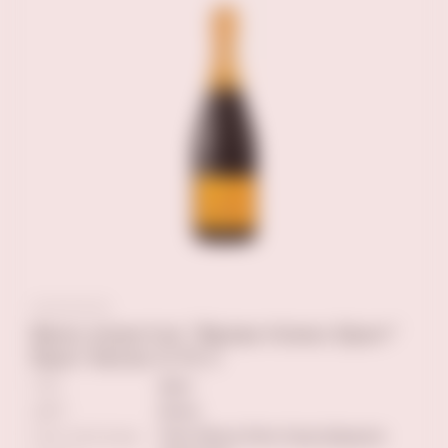
Вино игристое "Вдова Клико Брют"
брют белое 0,75 л
ТИП
брют
ЦВЕТ
белое
Сорт винограда
Пино Менье,Пино Нуар,Шардоне