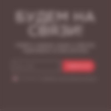
БУДЕМ НА
СВЯЗИ!
Узнайте о новинках, акциях и событиях,
подписавшись на нашу рассылку
ПОДПИСАТЬСЯ
Я согласен на
обработку персональных данных
*