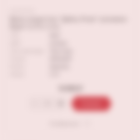
Вино игристое "Дейц Розе" розовое
брют 0,75 л п/у
ТИП
брют
ЦВЕТ
розовое
Сорт винограда
Пино Нуар
Страна
ФРАНЦИЯ
Регион
Шампань
Объем
0.75
14 990 ₽
В корзину
В избранное