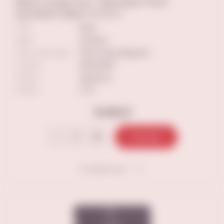
Вино игристое "Рюинар Розе"
розовое брют 0,75 л
ТИП
брют
ЦВЕТ
розовое
Сорт винограда
Пино Нуар,Шардоне
Страна
ФРАНЦИЯ
Регион
Шампань
Объем
0.75
19 990 ₽
В корзину
В избранное