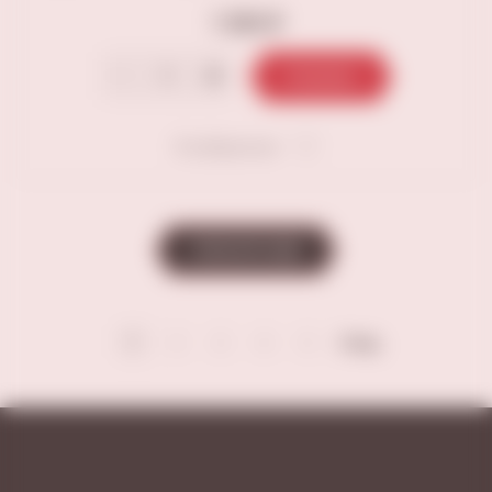
1 390 ₽
В корзину
В избранное
ПОКАЗАТЬ ЕЩЁ
1
2
3
4
5
След.