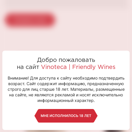
Отправить отзыв
С ЭТИМ ТОВАРОМ ПОКУПАЮТ
Добро пожаловать
на сайт
Vinoteca | Friendly Wines
Внимание! Для доступа к сайту необходимо подтвердить
возраст. Сайт содержит информацию, предназначенную
строго для лиц старше 18 лет. Материалы, размещенные
на сайте, не являются рекламой и носят исключительно
информационный характер.
МНЕ ИСПОЛНИЛОСЬ 18 ЛЕТ