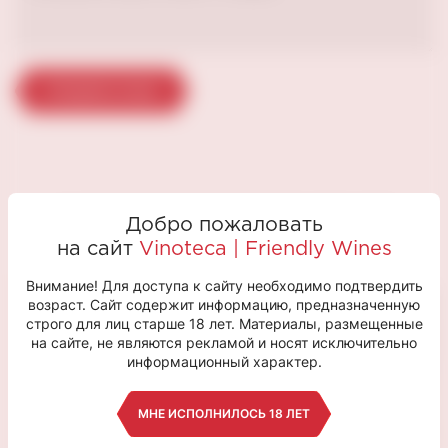
Отправить отзыв
С ЭТИМ ТОВАРОМ ПОКУПАЮТ
Добро пожаловать
на сайт
Vinoteca | Friendly Wines
Внимание! Для доступа к сайту необходимо подтвердить
возраст. Сайт содержит информацию, предназначенную
строго для лиц старше 18 лет. Материалы, размещенные
на сайте, не являются рекламой и носят исключительно
информационный характер.
МНЕ ИСПОЛНИЛОСЬ 18 ЛЕТ