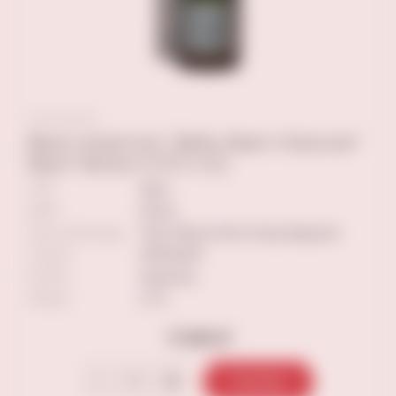
Вино игристое "Дейц Брют Классик"
брют белое 0,75 л п/у
ТИП
брют
ЦВЕТ
белое
Сорт винограда
Пино Менье,Пино Нуар,Шардоне
Страна
ФРАНЦИЯ
Регион
Шампань
Объем
0.75
11 990 ₽
В корзину