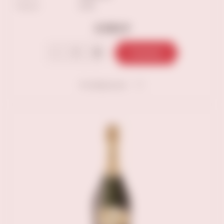
Объем
0.75
8 990 ₽
В корзину
В избранное