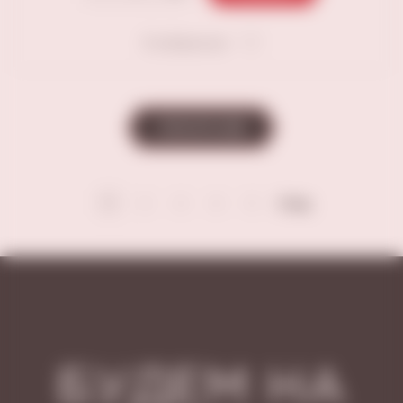
В избранное
ПОКАЗАТЬ ЕЩЁ
1
2
3
4
5
След.
БУДЕМ НА