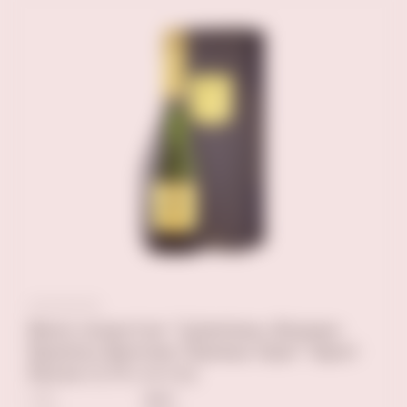
Вино игристое "Шампань Форже-
Бримон Винтаж Премье Крю" брют
белое 0,75 л в п/у
ТИП
брют