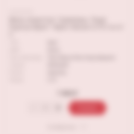
Вино игристое "Шампань. Пьер
Куртуа Брют" брют белое 0,75 л в п/
к
ТИП
брют
ЦВЕТ
белое
Сорт винограда
Пино Менье,Пино Нуар,Шардоне
Страна
ФРАНЦИЯ
Регион
Шампань
Объем
0.75
7 490 ₽
В корзину
В избранное