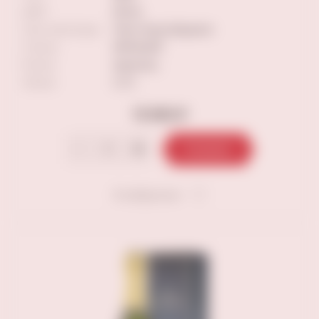
ЦВЕТ
белое
Сорт винограда
Пино Нуар,Шардоне
Страна
ФРАНЦИЯ
Регион
Шампань
Объем
0.75
15 990 ₽
В корзину
В избранное