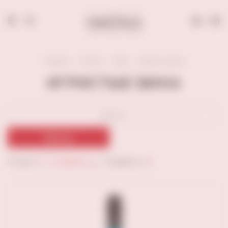
0
Главная
Каталог
Вино
Игристые вина
ИГРИСТЫЕ ВИНА
сбросить
Фильтр
По цене
По алфавиту
По рейтингу