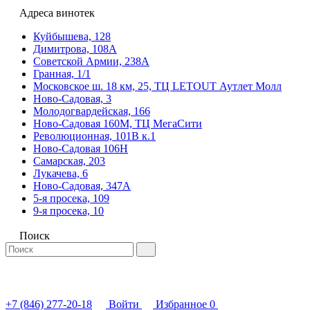
Адреса винотек
Куйбышева, 128
Димитрова, 108А
Советской Армии, 238А
Гранная, 1/1
Московское ш. 18 км, 25, ТЦ LETOUT Аутлет Молл
Ново-Садовая, 3
Молодогвардейская, 166
Ново-Садовая 160М, ТЦ МегаСити
Революционная, 101В к.1
Ново-Садовая 106Н
Самарская, 203
Лукачева, 6
Ново-Садовая, 347А
5-я просека, 109
9-я просека, 10
Поиск
+7 (846) 277-20-18
Войти
Избранное
0