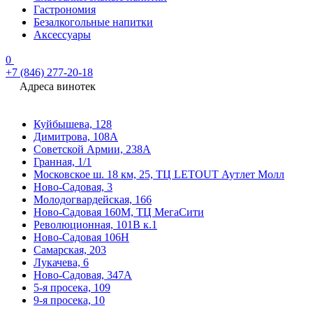
Гастрономия
Безалкогольные напитки
Аксессуары
0
+7 (846) 277-20-18
Адреса винотек
Куйбышева, 128
Димитрова, 108А
Советской Армии, 238А
Гранная, 1/1
Московское ш. 18 км, 25, ТЦ LETOUT Аутлет Молл
Ново-Садовая, 3
Молодогвардейская, 166
Ново-Садовая 160М, ТЦ МегаСити
Революционная, 101В к.1
Ново-Садовая 106Н
Самарская, 203
Лукачева, 6
Ново-Садовая, 347А
5-я просека, 109
9-я просека, 10