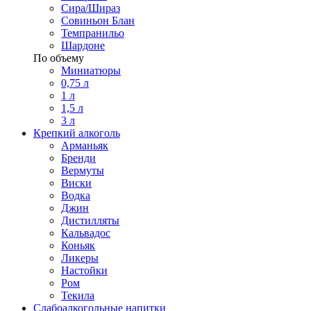
Сира/Шираз
Совиньон Блан
Темпранильо
Шардоне
По объему
Миниатюры
0,75 л
1 л
1,5 л
3 л
Крепкий алкоголь
Арманьяк
Бренди
Вермуты
Виски
Водка
Джин
Дистилляты
Кальвадос
Коньяк
Ликеры
Настойки
Ром
Текила
Слабоалкогольные напитки