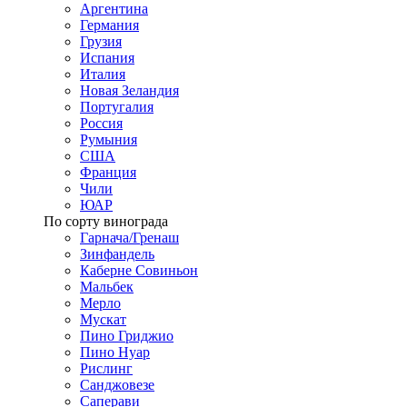
Аргентина
Германия
Грузия
Испания
Италия
Новая Зеландия
Португалия
Россия
Румыния
США
Франция
Чили
ЮАР
По сорту винограда
Гарнача/Гренаш
Зинфандель
Каберне Совиньон
Мальбек
Мерло
Мускат
Пино Гриджио
Пино Нуар
Рислинг
Санджовезе
Саперави