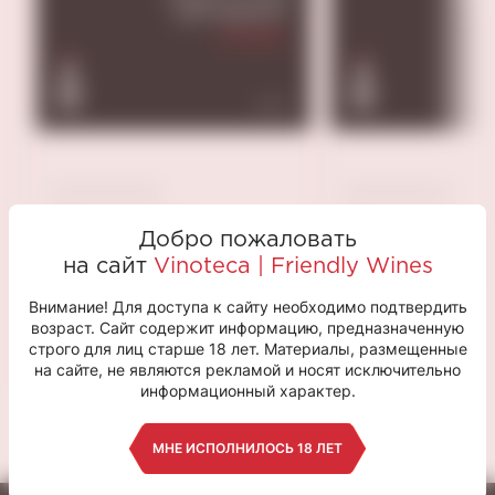
Подарочный
Подарочный
Добро пожаловать
сертификат 20000
сертификат 
на сайт
Vinoteca | Friendly Wines
рублей online
рублей online
Можно купить онлайн
Можно купить о
Внимание! Для доступа к сайту необходимо подтвердить
возраст. Сайт содержит информацию, предназначенную
20 000 ₽
20 000 ₽
строго для лиц старше 18 лет. Материалы, размещенные
на сайте, не являются рекламой и носят исключительно
информационный характер.
МНЕ ИСПОЛНИЛОСЬ 18 ЛЕТ