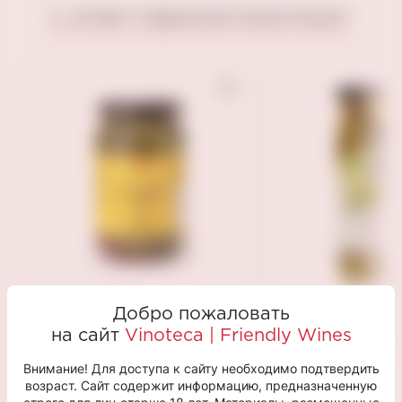
С ЭТИМ ТОВАРОМ ПОКУПАЮТ
Добро пожаловать
Корнишоны острые
на сайт
Vinoteca | Friendly Wines
Оливки с кост
"Don Gastronom"
рассоле Delph
Pepinillos Picantes, 370
Внимание! Для доступа к сайту необходимо подтвердить
гр
возраст. Сайт содержит информацию, предназначенную