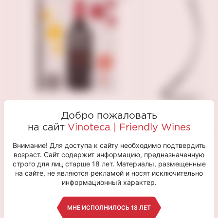
Добро пожаловать
Книга WINE FOLLY
на сайт
Vinoteca | Friendly Wines
Декантер "Вин
Вино.Практический
путеводитель Пакетт
Внимание! Для доступа к сайту необходимо подтвердить
возраст. Сайт содержит информацию, предназначенную
М., Хэммек Дж.
строго для лиц старше 18 лет. Материалы, размещенные
1 790 ₽
4 990 ₽
на сайте, не являются рекламой и носят исключительно
информационный характер.
МНЕ ИСПОЛНИЛОСЬ 18 ЛЕТ