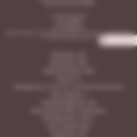
винные магазины в Самаре
ООО «Винотека Ритейл»
ИНН: 6313558588
КПП: 631301001
ОГРН: 1206300031596
Юридический адрес: 443026, Самарская область, г. Самара, п. Управленческий,
ул. Сергея Лазо, дом 62, офис 110
Privacy notice
Куйбышева, 128
Димитрова, 108А
Советской Армии, 238А
Гранная, 1/1
Московское ш. 18 км, 25, ТЦ LETOUT Аутлет Молл
Ново-Садовая, 3
Молодогвардейская, 166
Ново-Садовая 160М, ТЦ МегаСити
Революционная, 101В к.1
Ново-Садовая 106Н
Самарская, 203