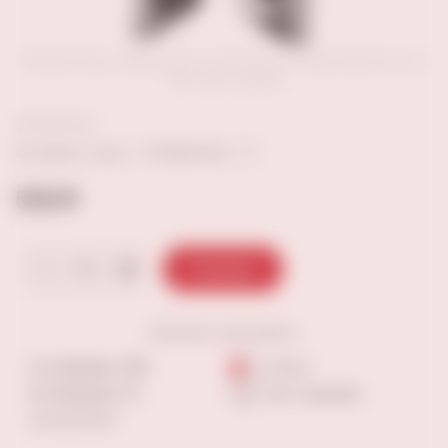
Внешний вид товара может отличаться от представленных на
сайте фотографий
В избранное
Оставить отзыв
550 ₽
В корзину
Наличие
в магазинах:
5-я просека, 109
4-6 шт
9-я просека, 10
Нет в наличии
Еще магазины