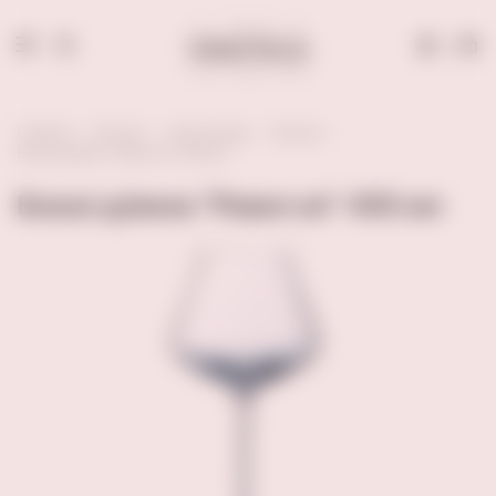
0
Главная
Каталог
Аксессуары
Бокалы
Бокал д/вина "Ревил ап" 450 мл
Бокал д/вина "Ревил ап" 450 мл