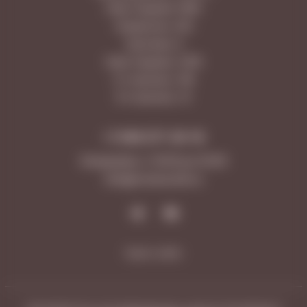
Ново-Садовая 106Н
Самарская, 203
Лукачева, 6
Ново-Садовая, 347А
5-я просека, 109
9-я просека, 10
+7 846 277-20-18
Ежедневно с 10:00 до 23:00
Info@vinotecafw.ru
Карта сайта