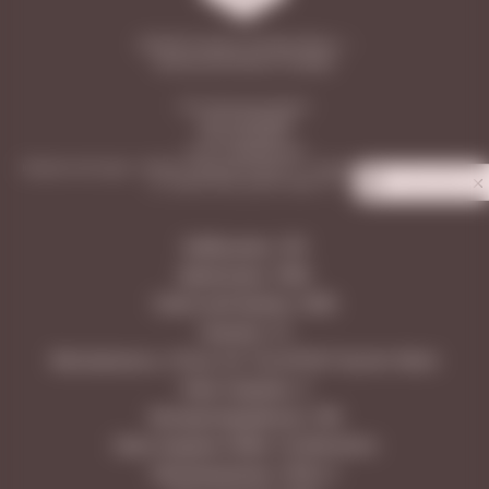
2026 © Vinoteca Friendly Wines —
винные магазины в Самаре
ООО «Винотека Ритейл»
ИНН: 6313558588
КПП: 631301001
ОГРН: 1206300031596
Юридический адрес: 443026, Самарская область, г. Самара, п. Управленческий,
ул. Сергея Лазо, дом 62, офис 110
Privacy notice
Куйбышева, 128
Димитрова, 108А
Советской Армии, 238А
Гранная, 1/1
Московское ш. 18 км, 25, ТЦ LETOUT Аутлет Молл
Ново-Садовая, 3
Молодогвардейская, 166
Ново-Садовая 160М, ТЦ МегаСити
Революционная, 101В к.1