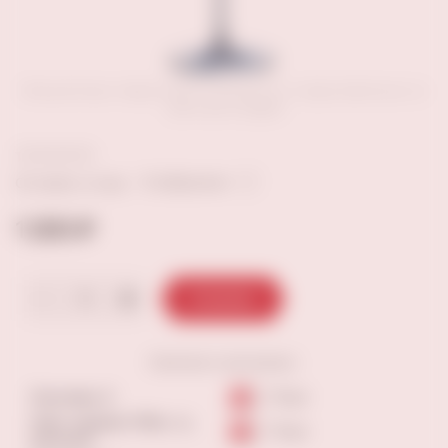
Внешний вид товара может отличаться от представленных на
сайте фотографий
В избранное
Оставить отзыв
1 200 ₽
В корзину
Наличие
в магазинах:
Лукачева, 6
7-9 шт
Ново-садовая 160м, тц
7-9 шт
мегасити