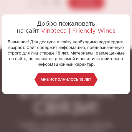
В корзину
В избранное
Добро пожаловать
на сайт
Vinoteca | Friendly Wines
Внимание! Для доступа к сайту необходимо подтвердить
возраст. Сайт содержит информацию, предназначенную
строго для лиц старше 18 лет. Материалы, размещенные
на сайте, не являются рекламой и носят исключительно
информационный характер.
МНЕ ИСПОЛНИЛОСЬ 18 ЛЕТ
БУДЕМ НА
СВЯЗИ!
Узнайте о новинках, акциях и событиях,
подписавшись на нашу рассылку