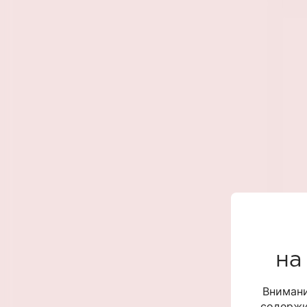
на
Внимани
содержи