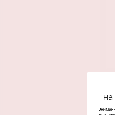
Б
на
Внимани
содержи