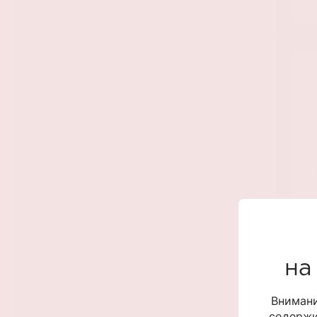
на
Внимани
содержи