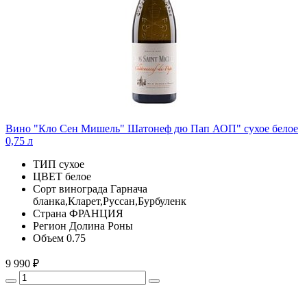
Вино "Кло Сен Мишель" Шатонеф дю Пап АОП" сухое белое
0,75 л
ТИП
сухое
ЦВЕТ
белое
Сорт винограда
Гарнача
бланка,Кларет,Руссан,Бурбуленк
Страна
ФРАНЦИЯ
Регион
Долина Роны
Объем
0.75
9 990 ₽