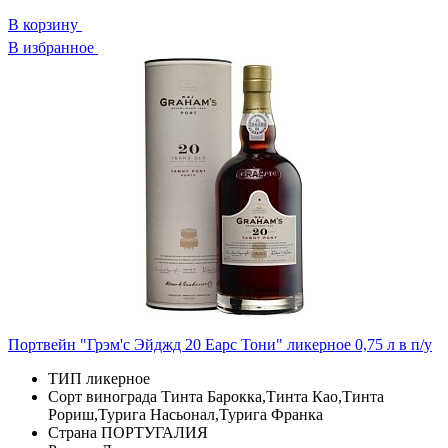
В корзину
В избранное
Портвейн "Грэм'с Эйджд 20 Еарс Тони" ликерное 0,75 л в п/у
ТИП
ликерное
Сорт винограда
Тинта Барокка,Тинта Као,Тинта
Рориш,Турига Насьонал,Турига Франка
Страна
ПОРТУГАЛИЯ