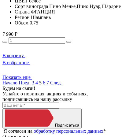
ЦВЕТ
белое
Сорт винограда
Пино Менье,Пино Нуар,Шардоне
Страна
ФРАНЦИЯ
Регион
Шампань
Объем
0.75
7 990 ₽
В корзину
В избранное
Показать ещё
Начало
Пред.
3
4
5
6
7
След.
Будем на связи!
Узнайте о новинках, акциях и событиях,
подписавшись на нашу рассылку
Подписаться
Я согласен на
обработку персональных данных
*
О компании