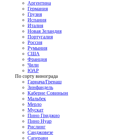
Аргентина
Германия
Грузия
Испания
Италия
Новая Зеландия
Португалия
Россия
Румыния
США
Франция
Чили
ЮАР
По сорту винограда
Гарнача/Гренаш
Зинфандель
Каберне Совиньон
Мальбек
Мерло
Мускат
Пино Гриджио
Пино Нуар
Рислинг
Санджовезе
Саперави