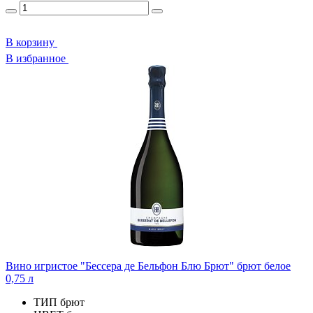
В корзину
В избранное
Вино игристое "Бессера де Бельфон Блю Брют" брют белое
0,75 л
ТИП
брют