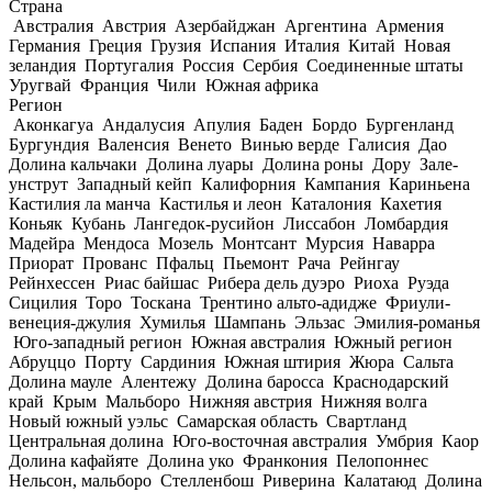
Страна
Австралия
Австрия
Азербайджан
Аргентина
Армения
Германия
Греция
Грузия
Испания
Италия
Китай
Новая
зеландия
Португалия
Россия
Сербия
Соединенные штаты
Уругвай
Франция
Чили
Южная африка
Регион
Аконкагуа
Андалусия
Апулия
Баден
Бордо
Бургенланд
Бургундия
Валенсия
Венето
Винью верде
Галисия
Дао
Долина кальчаки
Долина луары
Долина роны
Дору
Зале-
унструт
Западный кейп
Калифорния
Кампания
Кариньена
Кастилия ла манча
Кастилья и леон
Каталония
Кахетия
Коньяк
Кубань
Лангедок-русийон
Лиссабон
Ломбардия
Мадейра
Мендоса
Мозель
Монтсант
Мурсия
Наварра
Приорат
Прованс
Пфальц
Пьемонт
Рача
Рейнгау
Рейнхессен
Риас байшас
Рибера дель дуэро
Риоха
Руэда
Сицилия
Торо
Тоскана
Трентино альто-адидже
Фриули-
венеция-джулия
Хумилья
Шампань
Эльзас
Эмилия-романья
Юго-западный регион
Южная австралия
Южный регион
Абруццо
Порту
Сардиния
Южная штирия
Жюра
Сальта
Долина мауле
Алентежу
Долина баросса
Краснодарский
край
Крым
Мальборо
Нижняя австрия
Нижняя волга
Новый южный уэльс
Самарская область
Свартланд
Центральная долина
Юго-восточная австралия
Умбрия
Каор
Долина кафайяте
Долина уко
Франкония
Пелопоннес
Нельсон, мальборо
Стелленбош
Риверина
Калатаюд
Долина