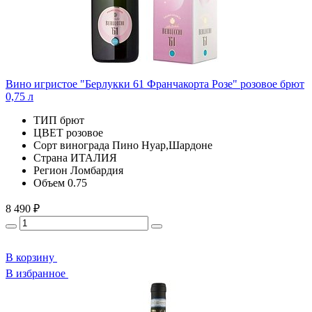
Вино игристое "Берлукки 61 Франчакорта Розе" розовое брют
0,75 л
ТИП
брют
ЦВЕТ
розовое
Сорт винограда
Пино Нуар,Шардоне
Страна
ИТАЛИЯ
Регион
Ломбардия
Объем
0.75
8 490 ₽
В корзину
В избранное