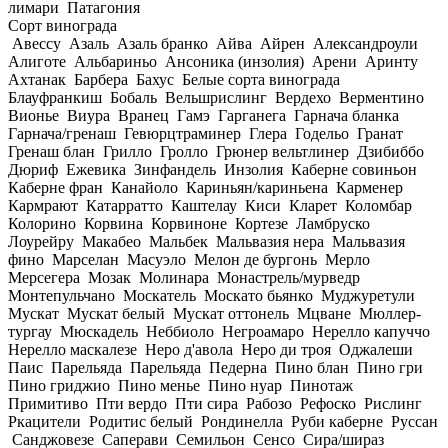
лимари
Патагония
Сорт винограда
Авессу
Азаль
Азаль бранко
Айва
Айрен
Александроули
Алиготе
Альбариньо
Ансоника (инзолия)
Арени
Аринту
Ахтанак
Барбера
Бахус
Белые сорта винограда
Блауфранкиш
Бобаль
Вельшрислинг
Вердехо
Верментино
Вионье
Виура
Вранец
Гамэ
Гарганега
Гарнача бланка
Гарнача/гренаш
Гевюрцтраминер
Глера
Годельо
Гранат
Гренаш блан
Грилло
Гролло
Грюнер вельтлинер
Дзибиббо
Дюриф
Ежевика
Зинфандель
Инзолия
Каберне совиньон
Каберне фран
Канайоло
Кариньян/кариньена
Карменер
Кармрают
Катарратто
Каштелау
Киси
Кларет
Коломбар
Колорино
Корвина
Корвиноне
Кортезе
Ламбруско
Лоурейру
Макабео
Мальбек
Мальвазия нера
Мальвазия
фино
Марселан
Масуэло
Мелон де бургонь
Мерло
Мерсегера
Мозак
Молинара
Монастрель/мурведр
Монтепульчано
Москатель
Москато бьянко
Муджуретули
Мускат
Мускат белый
Мускат оттонель
Мцване
Мюллер-
тургау
Мюскадель
Неббиоло
Негроамаро
Нерелло капуччо
Нерелло маскалезе
Неро д'авола
Неро ди троя
Оджалеши
Паис
Парельяда
Парельяда
Педерна
Пино блан
Пино гри
Пино гриджио
Пино менье
Пино нуар
Пинотаж
Примитиво
Пти вердо
Пти сира
Рабозо
Рефоско
Рислинг
Ркацители
Родитис белый
Рондинелла
Руби каберне
Руссан
Санджовезе
Саперави
Семильон
Сенсо
Сира/шираз