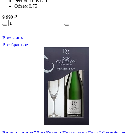
Регион
Шампань
Объем
0.75
9 990 ₽
В корзину
В избранное
Вино игристое "Дом Кодрон Предиксьон Брют" брют белое