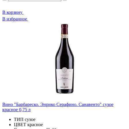
В корзину
В избранное
Вино "Барбареско. Энрико Серафино. Санавенто" сухое
красное 0,75 л
ТИП
сухое
ЦВЕТ
красное