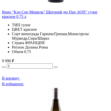
Вино "Кло Сен Мишель" Шатонеф дю Пап АОП" сухое
красное 0,75 л
ТИП
сухое
ЦВЕТ
красное
Сорт винограда
Гарнача/Гренаш,Монастрель/
Мурведр,Сира/Шираз
Страна
ФРАНЦИЯ
Регион
Долина Роны
Объем
0.75
9 990 ₽
В корзину
В избранное