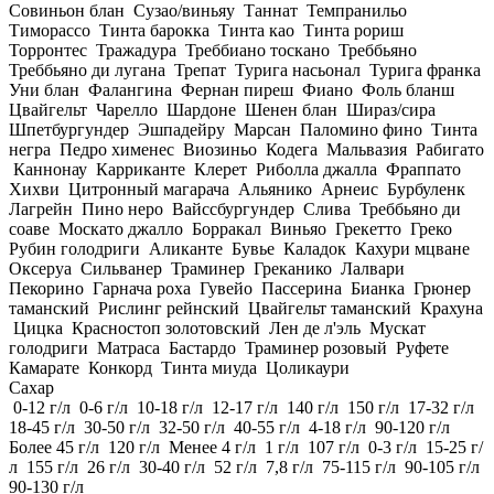
Совиньон блан
Сузао/виньяу
Таннат
Темпранильо
Тиморассо
Тинта барокка
Тинта као
Тинта рориш
Торронтес
Тражадура
Треббиано тоскано
Треббьяно
Треббьяно ди лугана
Трепат
Турига насьонал
Турига франка
Уни блан
Фалангина
Фернан пиреш
Фиано
Фоль бланш
Цвайгельт
Чарелло
Шардоне
Шенен блан
Шираз/сира
Шпетбургундер
Эшпадейру
Марсан
Паломино фино
Тинта
негра
Педро хименес
Виозиньо
Кодега
Мальвазия
Рабигато
Каннонау
Карриканте
Клерет
Риболла джалла
Фраппато
Хихви
Цитронный магарача
Альянико
Арнеис
Бурбуленк
Лагрейн
Пино неро
Вайссбургундер
Слива
Треббьяно ди
соаве
Москато джалло
Борракал
Виньяо
Грекетто
Греко
Рубин голодриги
Аликанте
Бувье
Каладок
Кахури мцване
Оксеруа
Сильванер
Траминер
Греканико
Лалвари
Пекорино
Гарнача роха
Гувейо
Пассерина
Бианка
Грюнер
таманский
Рислинг рейнский
Цвайгельт таманский
Крахуна
Цицка
Красностоп золотовский
Лен де л'эль
Мускат
голодриги
Матраса
Бастардо
Траминер розовый
Руфете
Камарате
Конкорд
Тинта миуда
Цоликаури
Сахар
0-12 г/л
0-6 г/л
10-18 г/л
12-17 г/л
140 г/л
150 г/л
17-32 г/л
18-45 г/л
30-50 г/л
32-50 г/л
40-55 г/л
4-18 г/л
90-120 г/л
Более 45 г/л
120 г/л
Менее 4 г/л
1 г/л
107 г/л
0-3 г/л
15-25 г/
л
155 г/л
26 г/л
30-40 г/л
52 г/л
7,8 г/л
75-115 г/л
90-105 г/л
90-130 г/л