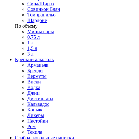
Сира/Шираз
Совиньон Блан
Темпранильо
Шардоне
По объему
Миниатюры
0,75 л
1 л
1,5 л
3 л
Крепкий алкоголь
Арманьяк
Бренди
Вермуты
Виски
Водка
Джин
Дистилляты
Кальвадос
Коньяк
Ликеры
Настойки
Ром
Текила
Слабоалкогольные напитки