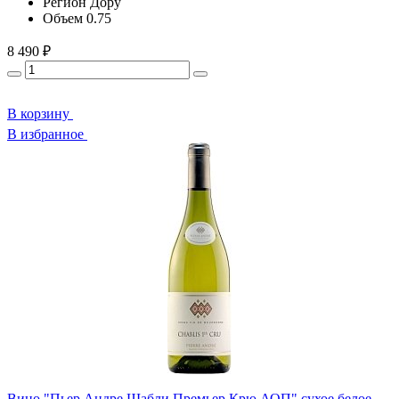
Регион
Дору
Объем
0.75
8 490 ₽
В корзину
В избранное
Вино "Пьер Андре Шабли Премьер Крю АОП" сухое белое