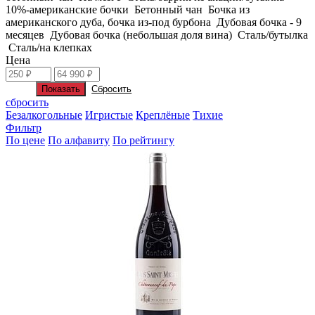
10%-американские бочки
Бетонный чан
Бочка из
американского дуба, бочка из-под бурбона
Дубовая бочка - 9
месяцев
Дубовая бочка (небольшая доля вина)
Сталь/бутылка
Сталь/на клепках
Цена
сбросить
Безалкогольные
Игристые
Креплёные
Тихие
Фильтр
По цене
По алфавиту
По рейтингу