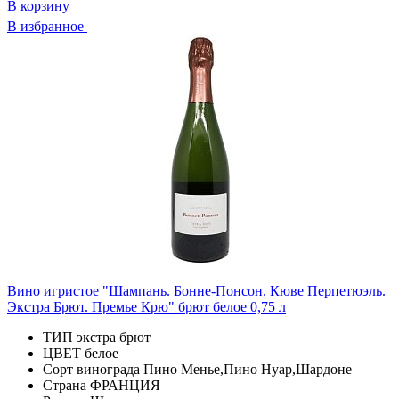
В корзину
В избранное
Вино игристое "Шампань. Бонне-Понсон. Кюве Перпетюэль.
Экстра Брют. Премье Крю" брют белое 0,75 л
ТИП
экстра брют
ЦВЕТ
белое
Сорт винограда
Пино Менье,Пино Нуар,Шардоне
Страна
ФРАНЦИЯ