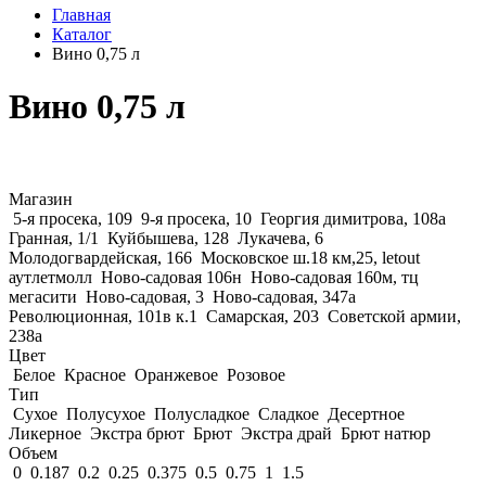
Главная
Каталог
Вино 0,75 л
Вино 0,75 л
Магазин
5-я просека, 109
9-я просека, 10
Георгия димитрова, 108а
Гранная, 1/1
Куйбышева, 128
Лукачева, 6
Молодогвардейская, 166
Московское ш.18 км,25, letout
аутлетмолл
Ново-садовая 106н
Ново-садовая 160м, тц
мегасити
Ново-садовая, 3
Ново-садовая, 347а
Революционная, 101в к.1
Самарская, 203
Советской армии,
238а
Цвет
Белое
Красное
Оранжевое
Розовое
Тип
Сухое
Полусухое
Полусладкое
Сладкое
Десертное
Ликерное
Экстра брют
Брют
Экстра драй
Брют натюр
Объем
0
0.187
0.2
0.25
0.375
0.5
0.75
1
1.5