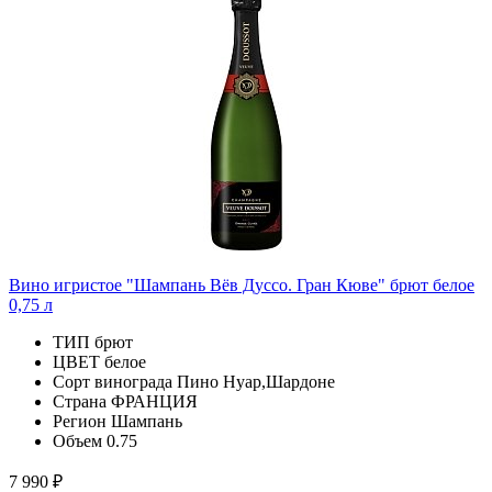
Вино игристое "Шампань Вёв Дуссо. Гран Кюве" брют белое
0,75 л
ТИП
брют
ЦВЕТ
белое
Сорт винограда
Пино Нуар,Шардоне
Страна
ФРАНЦИЯ
Регион
Шампань
Объем
0.75
7 990 ₽