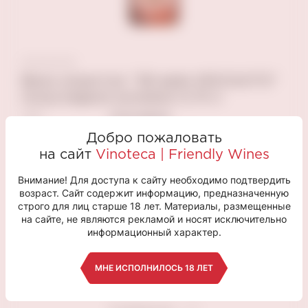
Вино игристое "ЗБ вайн МОСКАТО"
полусладкое розовое 0,75 л
ТИП
полусладкое
ЦВЕТ
розовое
Добро пожаловать
Сорт винограда
Мускат
на сайт
Vinoteca | Friendly Wines
Страна
РОССИЯ
Внимание! Для доступа к сайту необходимо подтвердить
Регион
Крым
возраст. Сайт содержит информацию, предназначенную
Объем
0.75
строго для лиц старше 18 лет. Материалы, размещенные
на сайте, не являются рекламой и носят исключительно
890 ₽
информационный характер.
В корзину
МНЕ ИСПОЛНИЛОСЬ 18 ЛЕТ