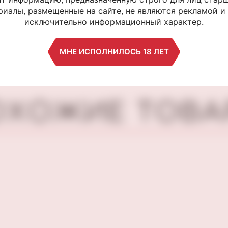
иалы, размещенные на сайте, не являются рекламой и
исключительно информационный характер.
550 ₽
490 ₽
МНЕ ИСПОЛНИЛОСЬ 18 ЛЕТ
ОХОЖИЕ ТОВА