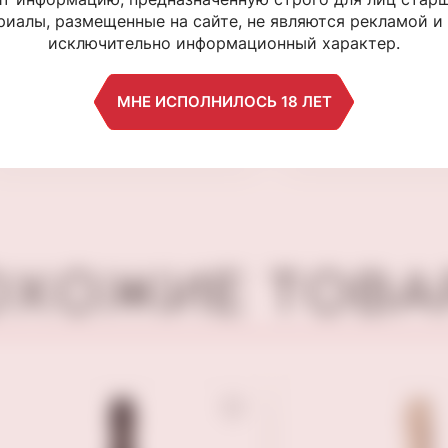
иалы, размещенные на сайте, не являются рекламой и
Мостарда грушевая
Мягкий сыр с
исключительно информационный характер.
"Рюмин" 100гр
плесенью «Бр
Ипатов, 150гр
МНЕ ИСПОЛНИЛОСЬ 18 ЛЕТ
550 ₽
490 ₽
ОХОЖИЕ ТОВА