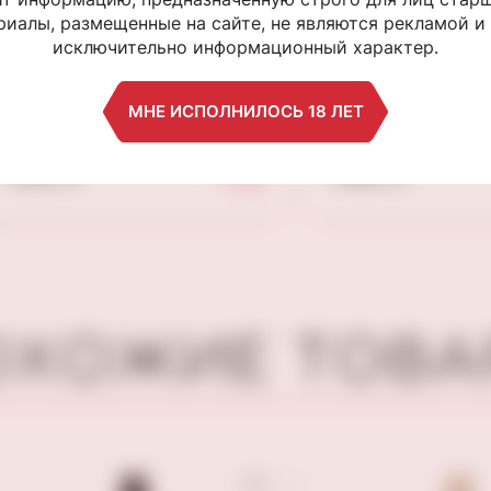
иалы, размещенные на сайте, не являются рекламой и
исключительно информационный характер.
Мостарда грушевая
Мягкий сыр с
"Рюмин" 100гр
плесенью «Бр
МНЕ ИСПОЛНИЛОСЬ 18 ЛЕТ
Ипатов, 150гр
550 ₽
490 ₽
ОХОЖИЕ ТОВА