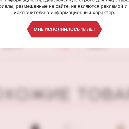
иалы, размещенные на сайте, не являются рекламой и
исключительно информационный характер.
Мостарда грушевая
Мягкий сыр с
"Рюмин" 100гр
плесенью «Бр
МНЕ ИСПОЛНИЛОСЬ 18 ЛЕТ
Ипатов, 150гр
550 ₽
490 ₽
ОХОЖИЕ ТОВА