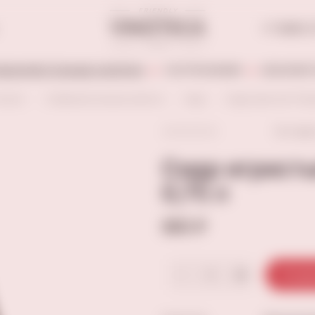
+7 (846) 
АБОАЛКОГОЛЬНЫЕ НАПИТКИ
ГАСТРОНОМИЯ
БЕЗАЛКОГ
аталог
Слабоалкогольные напитки
Сидр
Сидр игристый "Охме
Остави
Сидр игрист
0,75 л
890 ₽
В кор