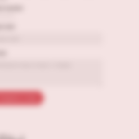
а оценка
е имя
ыв
тправить отзыв