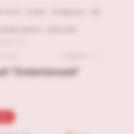
277-20-18
Войти
Избранное
0
ОЛЬНЫЕ НАПИТКИ
АКСЕССУАРЫ
ленный" 0,75 л
В избранное
ть отзыв
ый "Охмеленный"
зину