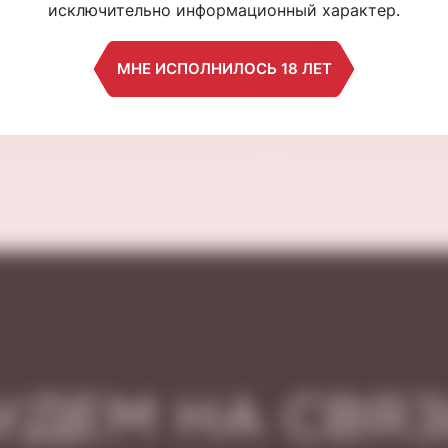
исключительно информационный характер.
"Клос Дес Дюкс"
Боли Бритон"
полусладкий 0,75 л
полусухой 0,7
Полусладкое, Франция
Полусухое, Фран
МНЕ ИСПОЛНИЛОСЬ 18 ЛЕТ
990 ₽
990 ₽
УДЕМ НА СВЯЗ