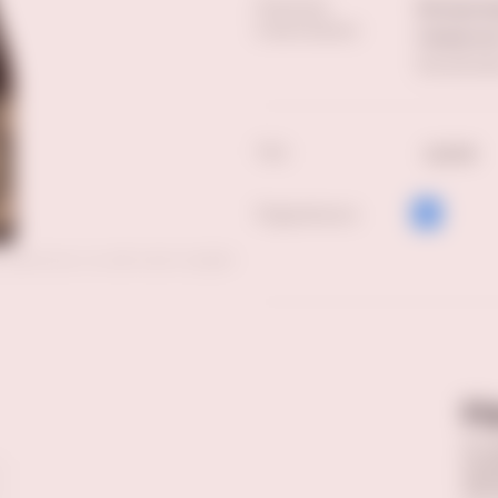
Наличие
Молодогва
в магазинах:
Самарская
Еще магази
Тип:
сухое
Поделиться:
ставленных на сайте фотографий
Н
Оста
прав
опы