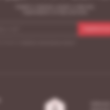
Узнайте о новинках, акциях и событиях,
подписавшись на нашу рассылку
ПОДПИСАТЬС
Я согласен на
обработку персональных данных
*
М
Куйбышева
Димитрова