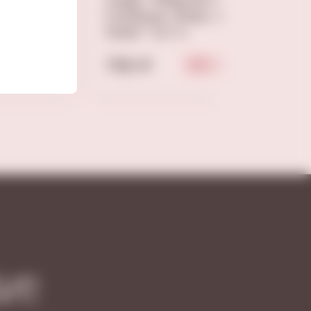
Сопенья. Ягар де
5 л
Олес" 0,7 л
ция
790 ₽
Нет в наличии
И!