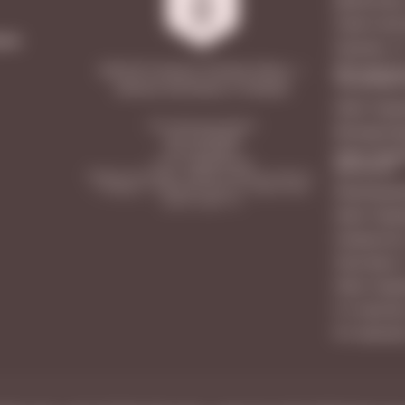
Советской
мма
Гранная, 1/
Московское
2026 © Vinoteca Friendly Wines —
ТЦ LETOUT
винные магазины в Самаре
Ново-Садов
ООО «Винотека Ритейл»
Молодогва
ИНН: 6313558588
КПП: 631301001
Ново-Садо
ОГРН: 1206300031596
МегаСити
Юридический адрес: 443026, Самарская область,
г. Самара, п. Управленческий, ул. Сергея Лазо,
Революцион
дом 62, офис 110
Ново-Садо
Самарская
Лукачева, 
Ново-Садо
5-я просек
9-я просек