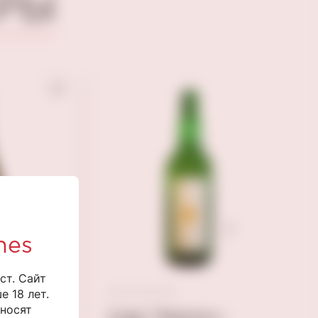
РЫ
nes
ст. Сайт
 18 лет.
 носят
й "Ла
Сидр "Мартинес