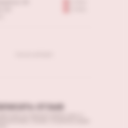
рдейская, 166
4-6 шт
, 203
4-6 шт
ны
Скачать pdf файл
аписать отзыв
вив отзыв, вы поможете сделать кому-то
ильный выбор. Спасибо, что делитесь вашим
том.