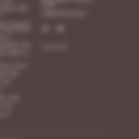
23:00
 Армии, 238А
Info@vinotecafw.ru
1
 ш. 18 км, 25,
 Аутлет Молл
ая, 3
рдейская, 166
Карта сайта
вая 160М, ТЦ
ная, 101В к.1
вая 106Н
, 203
6
вая, 347А
а, 109
а, 10