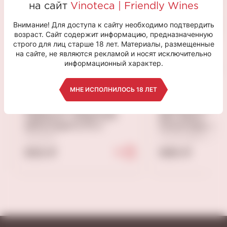
на сайт
Vinoteca | Friendly Wines
Внимание! Для доступа к сайту необходимо подтвердить
возраст. Сайт содержит информацию, предназначенную
строго для лиц старше 18 лет. Материалы, размещенные
на сайте, не являются рекламой и носят исключительно
информационный характер.
МНЕ ИСПОЛНИЛОСЬ 18 ЛЕТ
Сидр "Пекадо дель
Пуаре игрист
Параисо" игристый
Дес Дюкс"
яблочный 0,75 л
полусладкий 0
Испания
Полусладкое, Фр
950 ₽
990 ₽