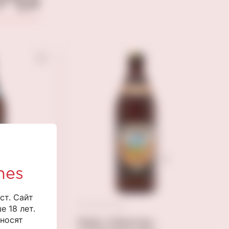
РЫ
nes
ст. Сайт
 18 лет.
 носят
 - Лагер
Пиво Айингер -