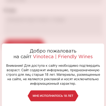
Отзыв
Отправить отзыв
Добро пожаловать
на сайт
Vinoteca | Friendly Wines
Внимание! Для доступа к сайту необходимо подтвердить
возраст. Сайт содержит информацию, предназначенную
строго для лиц старше 18 лет. Материалы, размещенные
ПОХОЖИЕ ТОВАРЫ
на сайте, не являются рекламой и носят исключительно
информационный характер.
МНЕ ИСПОЛНИЛОСЬ 18 ЛЕТ