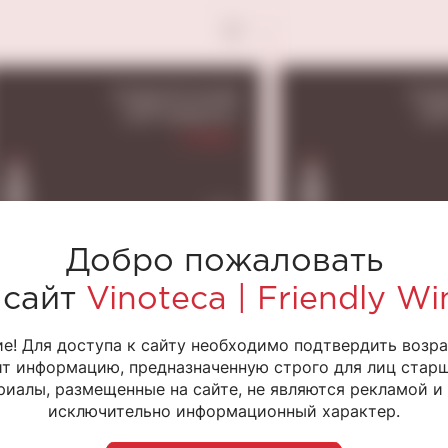
Добро пожаловать
 сайт
Vinoteca | Friendly Wi
Подарочный
Подарочный
е! Для доступа к сайту необходимо подтвердить возра
сертификат 3000
сертификат 
т информацию, предназначенную строго для лиц старше
рублей online
рублей online
иалы, размещенные на сайте, не являются рекламой и
исключительно информационный характер.
Можно купить онлайн
Можно купить о