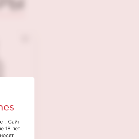
РЫ
nes
ст. Сайт
 18 лет.
 носят