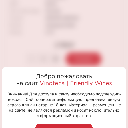
ЦВЕТ
белое
Сорт винограда
Рислинг
Страна
ЮЖНАЯ АФРИКА
Регион
Западный Кейп
Объем
0.75
2 790 ₽
В корзину
Добро пожаловать
В избранное
на сайт
Vinoteca | Friendly Wines
Внимание! Для доступа к сайту необходимо подтвердить
возраст. Сайт содержит информацию, предназначенную
строго для лиц старше 18 лет. Материалы, размещенные
на сайте, не являются рекламой и носят исключительно
информационный характер.