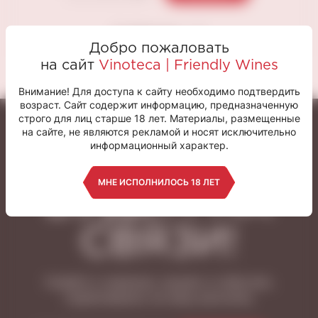
В избранное
Добро пожаловать
на сайт
Vinoteca | Friendly Wines
Внимание! Для доступа к сайту необходимо подтвердить
возраст. Сайт содержит информацию, предназначенную
строго для лиц старше 18 лет. Материалы, размещенные
на сайте, не являются рекламой и носят исключительно
информационный характер.
МНЕ ИСПОЛНИЛОСЬ 18 ЛЕТ
БУДЕМ НА
СВЯЗИ!
Узнайте о новинках, акциях и событиях,
подписавшись на нашу рассылку