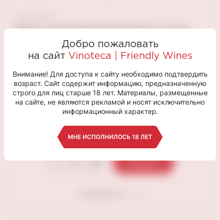
Вино "Австрийская Бузина" сухое
белое 0,75 л
Добро пожаловать
ТИП
сухое
на сайт
Vinoteca | Friendly Wines
ЦВЕТ
белое
Внимание! Для доступа к сайту необходимо подтвердить
Сорт винограда
Совиньон Блан
возраст. Сайт содержит информацию, предназначенную
Страна
АВСТРИЯ
строго для лиц старше 18 лет. Материалы, размещенные
на сайте, не являются рекламой и носят исключительно
Регион
Нижняя Австрия
информационный характер.
Объем
0.75
2 590 ₽
МНЕ ИСПОЛНИЛОСЬ 18 ЛЕТ
В корзину
В избранное