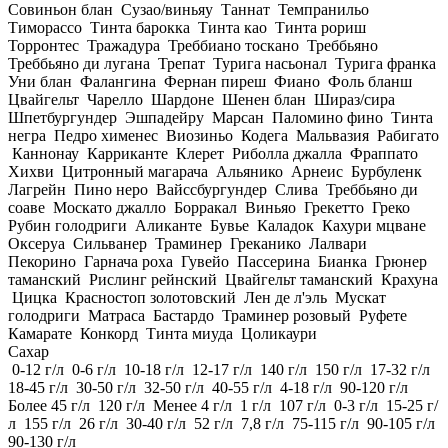
Совиньон блан
Сузао/виньяу
Таннат
Темпранильо
Тиморассо
Тинта барокка
Тинта као
Тинта рориш
Торронтес
Тражадура
Треббиано тоскано
Треббьяно
Треббьяно ди лугана
Трепат
Турига насьонал
Турига франка
Уни блан
Фалангина
Фернан пиреш
Фиано
Фоль бланш
Цвайгельт
Чарелло
Шардоне
Шенен блан
Шираз/сира
Шпетбургундер
Эшпадейру
Марсан
Паломино фино
Тинта
негра
Педро хименес
Виозиньо
Кодега
Мальвазия
Рабигато
Каннонау
Карриканте
Клерет
Риболла джалла
Фраппато
Хихви
Цитронный магарача
Альянико
Арнеис
Бурбуленк
Лагрейн
Пино неро
Вайссбургундер
Слива
Треббьяно ди
соаве
Москато джалло
Борракал
Виньяо
Грекетто
Греко
Рубин голодриги
Аликанте
Бувье
Каладок
Кахури мцване
Оксеруа
Сильванер
Траминер
Греканико
Лалвари
Пекорино
Гарнача роха
Гувейо
Пассерина
Бианка
Грюнер
таманский
Рислинг рейнский
Цвайгельт таманский
Крахуна
Цицка
Красностоп золотовский
Лен де л'эль
Мускат
голодриги
Матраса
Бастардо
Траминер розовый
Руфете
Камарате
Конкорд
Тинта миуда
Цоликаури
Сахар
0-12 г/л
0-6 г/л
10-18 г/л
12-17 г/л
140 г/л
150 г/л
17-32 г/л
18-45 г/л
30-50 г/л
32-50 г/л
40-55 г/л
4-18 г/л
90-120 г/л
Более 45 г/л
120 г/л
Менее 4 г/л
1 г/л
107 г/л
0-3 г/л
15-25 г/
л
155 г/л
26 г/л
30-40 г/л
52 г/л
7,8 г/л
75-115 г/л
90-105 г/л
90-130 г/л