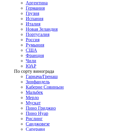
Аргентина
Германия
Грузия
Испания
Италия
Новая Зеландия
Португалия
Россия
Румыния
США
Франция
Чили
ЮАР
По сорту винограда
Гарнача/Гренаш
Зинфандель
Каберне Совиньон
Мальбек
Мерло
Мускат
Пино Гриджио
Пино Нуар
Рислинг
Санджовезе
Саперави