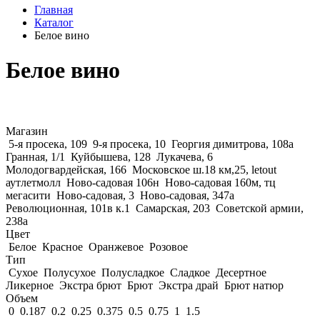
Главная
Каталог
Белое вино
Белое вино
Магазин
5-я просека, 109
9-я просека, 10
Георгия димитрова, 108а
Гранная, 1/1
Куйбышева, 128
Лукачева, 6
Молодогвардейская, 166
Московское ш.18 км,25, letout
аутлетмолл
Ново-садовая 106н
Ново-садовая 160м, тц
мегасити
Ново-садовая, 3
Ново-садовая, 347а
Революционная, 101в к.1
Самарская, 203
Советской армии,
238а
Цвет
Белое
Красное
Оранжевое
Розовое
Тип
Сухое
Полусухое
Полусладкое
Сладкое
Десертное
Ликерное
Экстра брют
Брют
Экстра драй
Брют натюр
Объем
0
0.187
0.2
0.25
0.375
0.5
0.75
1
1.5