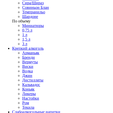
Сира/Шираз
Совиньон Блан
Темпранильо
Шардоне
По объему
Миниатюры
0,75 л
1 л
1,5 л
3 л
Крепкий алкоголь
Арманьяк
Бренди
Вермуты
Виски
Водка
Джин
Дистилляты
Кальвадос
Коньяк
Ликеры
Настойки
Ром
Текила
Слабоалкогольные напитки