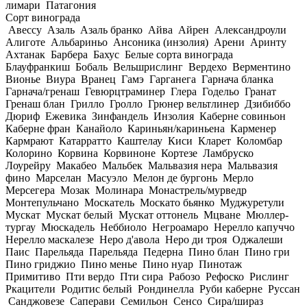
лимари
Патагония
Сорт винограда
Авессу
Азаль
Азаль бранко
Айва
Айрен
Александроули
Алиготе
Альбариньо
Ансоника (инзолия)
Арени
Аринту
Ахтанак
Барбера
Бахус
Белые сорта винограда
Блауфранкиш
Бобаль
Вельшрислинг
Вердехо
Верментино
Вионье
Виура
Вранец
Гамэ
Гарганега
Гарнача бланка
Гарнача/гренаш
Гевюрцтраминер
Глера
Годельо
Гранат
Гренаш блан
Грилло
Гролло
Грюнер вельтлинер
Дзибиббо
Дюриф
Ежевика
Зинфандель
Инзолия
Каберне совиньон
Каберне фран
Канайоло
Кариньян/кариньена
Карменер
Кармрают
Катарратто
Каштелау
Киси
Кларет
Коломбар
Колорино
Корвина
Корвиноне
Кортезе
Ламбруско
Лоурейру
Макабео
Мальбек
Мальвазия нера
Мальвазия
фино
Марселан
Масуэло
Мелон де бургонь
Мерло
Мерсегера
Мозак
Молинара
Монастрель/мурведр
Монтепульчано
Москатель
Москато бьянко
Муджуретули
Мускат
Мускат белый
Мускат оттонель
Мцване
Мюллер-
тургау
Мюскадель
Неббиоло
Негроамаро
Нерелло капуччо
Нерелло маскалезе
Неро д'авола
Неро ди троя
Оджалеши
Паис
Парельяда
Парельяда
Педерна
Пино блан
Пино гри
Пино гриджио
Пино менье
Пино нуар
Пинотаж
Примитиво
Пти вердо
Пти сира
Рабозо
Рефоско
Рислинг
Ркацители
Родитис белый
Рондинелла
Руби каберне
Руссан
Санджовезе
Саперави
Семильон
Сенсо
Сира/шираз