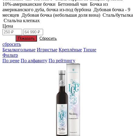
10%-американские бочки
Бетонный чан
Бочка из
американского дуба, бочка из-под бурбона
Дубовая бочка - 9
месяцев
Дубовая бочка (небольшая доля вина)
Сталь/бутылка
Сталь/на клепках
Цена
сбросить
Безалкогольные
Игристые
Креплёные
Тихие
Фильтр
По цене
По алфавиту
По рейтингу