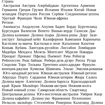
Страна
Австралия
Австрия
Азербайджан
Аргентина
Армения
Германия
Греция
Грузия
Испания
Италия
Китай
Новая
зеландия
Португалия
Россия
Сербия
Соединенные штаты
Уругвай
Франция
Чили
Южная африка
Регион
Аконкагуа
Андалусия
Апулия
Баден
Бордо
Бургенланд
Бургундия
Валенсия
Венето
Винью верде
Галисия
Дао
Долина кальчаки
Долина луары
Долина роны
Дору
Зале-
унструт
Западный кейп
Калифорния
Кампания
Кариньена
Кастилия ла манча
Кастилья и леон
Каталония
Кахетия
Коньяк
Кубань
Лангедок-русийон
Лиссабон
Ломбардия
Мадейра
Мендоса
Мозель
Монтсант
Мурсия
Наварра
Приорат
Прованс
Пфальц
Пьемонт
Рача
Рейнгау
Рейнхессен
Риас байшас
Рибера дель дуэро
Риоха
Руэда
Сицилия
Торо
Тоскана
Трентино альто-адидже
Фриули-
венеция-джулия
Хумилья
Шампань
Эльзас
Эмилия-романья
Юго-западный регион
Южная австралия
Южный регион
Абруццо
Порту
Сардиния
Южная штирия
Жюра
Сальта
Долина мауле
Алентежу
Долина баросса
Краснодарский
край
Крым
Мальборо
Нижняя австрия
Нижняя волга
Новый южный уэльс
Самарская область
Свартланд
Центральная долина
Юго-восточная австралия
Умбрия
Каор
Долина кафайяте
Долина уко
Франкония
Пелопоннес
Нельсон, мальборо
Стелленбош
Риверина
Калатаюд
Долина