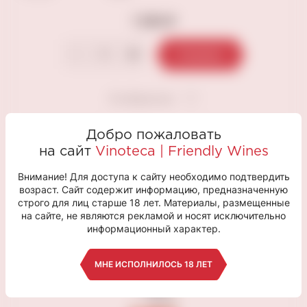
1 290 ₽
В корзину
В избранное
Добро пожаловать
на сайт
Vinoteca | Friendly Wines
Внимание! Для доступа к сайту необходимо подтвердить
возраст. Сайт содержит информацию, предназначенную
строго для лиц старше 18 лет. Материалы, размещенные
на сайте, не являются рекламой и носят исключительно
информационный характер.
МНЕ ИСПОЛНИЛОСЬ 18 ЛЕТ