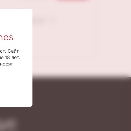
В избранное
nes
ст. Сайт
 18 лет.
 носят
И!