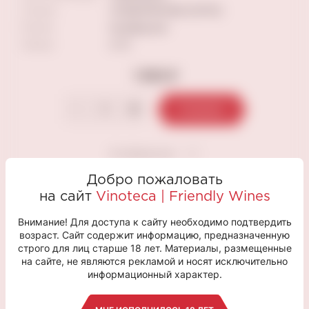
Страна
СОЕДИНЕННЫЕ ШТАТЫ
Регион
Калифорния
Объем
0.75
1 990 ₽
В корзину
В избранное
Добро пожаловать
на сайт
Vinoteca | Friendly Wines
Внимание! Для доступа к сайту необходимо подтвердить
возраст. Сайт содержит информацию, предназначенную
строго для лиц старше 18 лет. Материалы, размещенные
на сайте, не являются рекламой и носят исключительно
информационный характер.