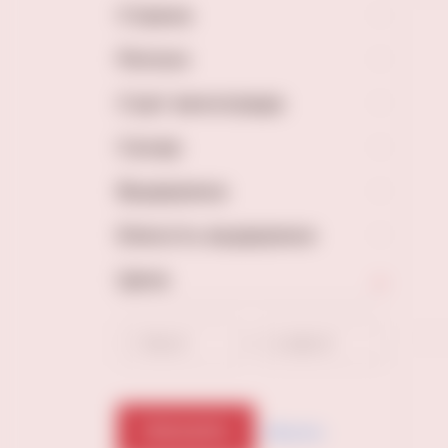
Страна
Регион
Сорт винограда
Сахар
Выдержка
Емкость выдержки
Цена