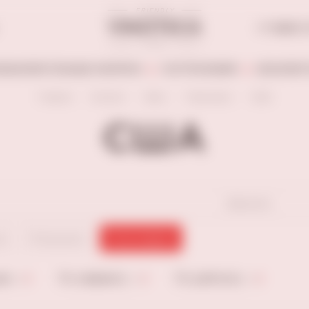
+7 (846) 
АБОАЛКОГОЛЬНЫЕ НАПИТКИ
ГАСТРОНОМИЯ
БЕЗАЛКОГ
Главная
Каталог
Вино
Тихие вина
США
США
сбросить
ое
Полусухое
Полусладкое
не
По алфавиту
По рейтингу