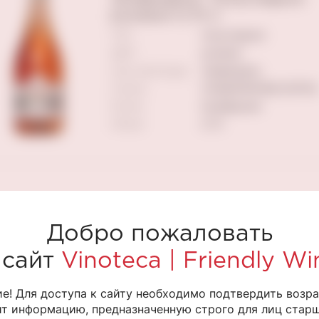
розовое 0,75 л
ТИП
полусладкое
ЦВЕТ
розовое
Сорт винограда
Зинфандель
Страна
СОЕДИНЕННЫЕ ШТАТЫ
Регион
Калифорния
Объем
0.75
Добро пожаловать
 сайт
Vinoteca | Friendly Wi
е! Для доступа к сайту необходимо подтвердить возра
т информацию, предназначенную строго для лиц старше