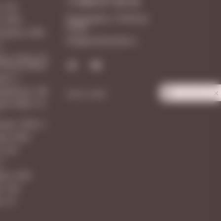
+7 846 277-20-18
, 128
Ежедневно с 10:00 до
, 108А
23:00
 Армии, 238А
Info@vinotecafw.ru
1
 ш. 18 км, 25,
 Аутлет Молл
ая, 3
рдейская, 166
Карта сайта
Privacy notice
вая 160М, ТЦ
ная, 101В к.1
вая 106Н
, 203
6
вая, 347А
а, 109
а, 10