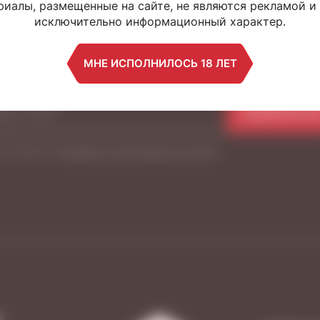
УДЕМ НА СВЯЗ
иалы, размещенные на сайте, не являются рекламой и
исключительно информационный характер.
Узнайте о новинках, акциях и событиях,
МНЕ ИСПОЛНИЛОСЬ 18 ЛЕТ
подписавшись на нашу рассылку
ПОДПИСАТЬС
Я согласен на
обработку персональных данных
*