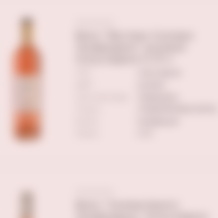
Вино "Вестерн Селларс
Зинфандель" розовое
полусладкое 0,75 л
ТИП
полусладкое
ЦВЕТ
розовое
Сорт винограда
Зинфандель
Страна
СОЕДИНЕННЫЕ ШТАТЫ
Регион
Калифорния
Объем
0.75
Вино "Хилмаспрингс
Зинфандель" полусладкое