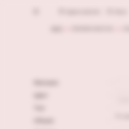
Адреса винотек
Поиск
ВИНО
КРЕПКИЙ АЛКОГОЛЬ
СЛ
Магазин
Цвет
Сух
Тип
По це
Объем