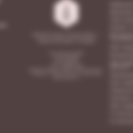
М
Куйбышева
Димитрова
Советской
мма
Гранная, 1/
Московское
2026 © Vinoteca Friendly Wines —
ТЦ LETOUT
винные магазины в Самаре
Ново-Садов
ООО «Винотека Ритейл»
Молодогва
ИНН: 6313558588
КПП: 631301001
Ново-Садо
ОГРН: 1206300031596
МегаСити
Юридический адрес: 443026, Самарская область,
г. Самара, п. Управленческий, ул. Сергея Лазо,
Революцион
дом 62, офис 110
Ново-Садо
Самарская
Лукачева, 
Ново-Садо
5-я просек
9-я просек