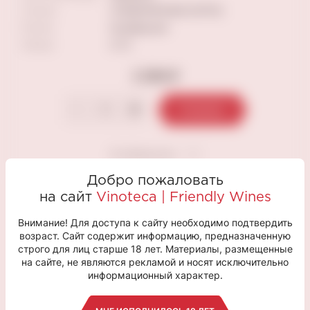
Страна
СОЕДИНЕННЫЕ ШТАТЫ
Регион
Калифорния
Объем
0.75
2 290 ₽
В корзину
В избранное
Добро пожаловать
на сайт
Vinoteca | Friendly Wines
Внимание! Для доступа к сайту необходимо подтвердить
возраст. Сайт содержит информацию, предназначенную
строго для лиц старше 18 лет. Материалы, размещенные
на сайте, не являются рекламой и носят исключительно
информационный характер.