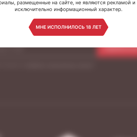
УДЕМ НА СВЯЗ
иалы, размещенные на сайте, не являются рекламой и
исключительно информационный характер.
Узнайте о новинках, акциях и событиях,
МНЕ ИСПОЛНИЛОСЬ 18 ЛЕТ
подписавшись на нашу рассылку
ПОДПИСАТЬС
Я согласен на
обработку персональных данных
*