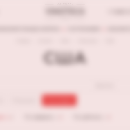
+7 (846) 
АБОАЛКОГОЛЬНЫЕ НАПИТКИ
ГАСТРОНОМИЯ
БЕЗАЛКОГ
Главная
Каталог
Вино
Тихие вина
США
США
сбросить
ое
Полусухое
Полусладкое
не
По алфавиту
По рейтингу