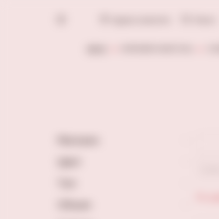
Адреса винотек
Поиск
ВИНО
КРЕПКИЙ АЛКОГОЛЬ
СЛ
Магазин
Цвет
Сух
Тип
По це
Объем