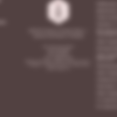
М
Куйбышева
Димитрова
Советской
мма
Гранная, 1/
Московское
2026 © Vinoteca Friendly Wines —
ТЦ LETOUT
винные магазины в Самаре
Ново-Садов
ООО «Винотека Ритейл»
Молодогва
ИНН: 6313558588
КПП: 631301001
Ново-Садо
ОГРН: 1206300031596
МегаСити
Юридический адрес: 443026, Самарская область,
г. Самара, п. Управленческий, ул. Сергея Лазо,
Революцион
дом 62, офис 110
Ново-Садо
Самарская
Лукачева, 
Ново-Садо
5-я просек
9-я просек