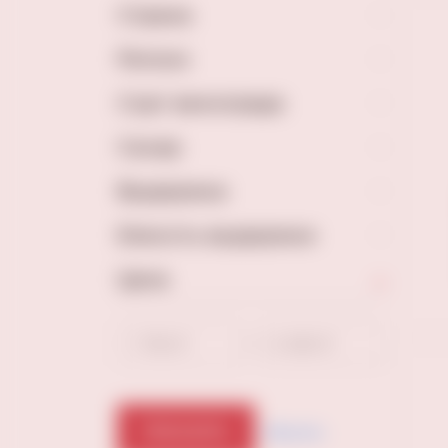
Страна
Регион
Сорт винограда
Сахар
Выдержка
Емкость выдержки
Цена