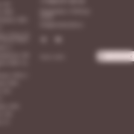
+7 846 277-20-18
, 128
Ежедневно с 10:00 до
, 108А
23:00
 Армии, 238А
Info@vinotecafw.ru
1
 ш. 18 км, 25,
 Аутлет Молл
ая, 3
рдейская, 166
Карта сайта
Privacy notice
вая 160М, ТЦ
ная, 101В к.1
вая 106Н
, 203
6
вая, 347А
а, 109
а, 10