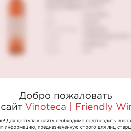
полусладкое 0,75 л
ТИП
полусладкое
ЦВЕТ
розовое
Сорт винограда
Зинфандель
Страна
СОЕДИНЕННЫЕ ШТАТЫ
Регион
Калифорния
Объем
0.75
Добро пожаловать
 сайт
Vinoteca | Friendly Wi
е! Для доступа к сайту необходимо подтвердить возра
т информацию, предназначенную строго для лиц старше