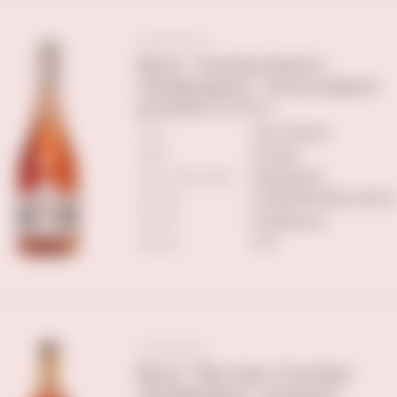
Вино "Хилмаспрингс
Зинфандель" полусладкое
розовое 0,75 л
ТИП
полусладкое
ЦВЕТ
розовое
Сорт винограда
Зинфандель
Страна
СОЕДИНЕННЫЕ ШТАТЫ
Регион
Калифорния
Объем
0.75
Вино "Вестерн Селларс
Зинфандель" розовое