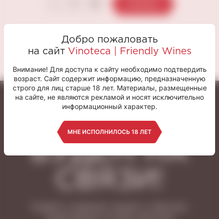
В корзину
В избранное
Добро пожаловать
на сайт
Vinoteca | Friendly Wines
Внимание! Для доступа к сайту необходимо подтвердить
возраст. Сайт содержит информацию, предназначенную
строго для лиц старше 18 лет. Материалы, размещенные
на сайте, не являются рекламой и носят исключительно
информационный характер.
МНЕ ИСПОЛНИЛОСЬ 18 ЛЕТ
БУДЕМ НА
СВЯЗИ!
Узнайте о новинках, акциях и событиях,
подписавшись на нашу рассылку