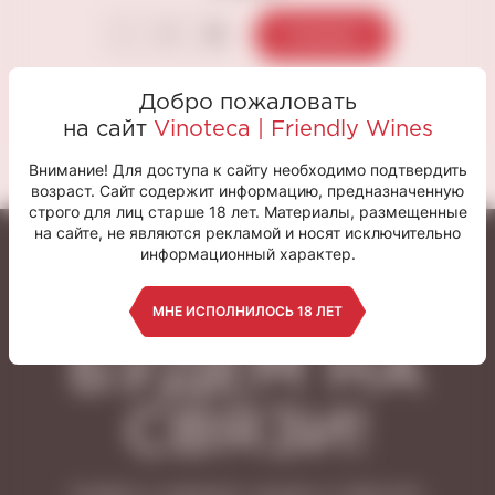
В корзину
Добро пожаловать
В избранное
на сайт
Vinoteca | Friendly Wines
Внимание! Для доступа к сайту необходимо подтвердить
возраст. Сайт содержит информацию, предназначенную
строго для лиц старше 18 лет. Материалы, размещенные
на сайте, не являются рекламой и носят исключительно
информационный характер.
МНЕ ИСПОЛНИЛОСЬ 18 ЛЕТ
БУДЕМ НА
СВЯЗИ!
Узнайте о новинках, акциях и событиях,