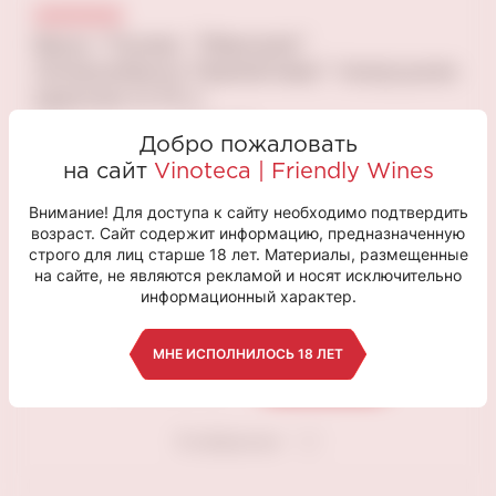
Вино "Пулия. "Максале"
Аппасименто Примитиво" полусухое
красное 0,75 л
ТИП
полусухое
Добро пожаловать
ЦВЕТ
красное
на сайт
Vinoteca | Friendly Wines
Сорт винограда
Примитиво
Страна
ИТАЛИЯ
Внимание! Для доступа к сайту необходимо подтвердить
возраст. Сайт содержит информацию, предназначенную
Регион
Апулия
строго для лиц старше 18 лет. Материалы, размещенные
Объем
0.75
на сайте, не являются рекламой и носят исключительно
информационный характер.
2 490 ₽
МНЕ ИСПОЛНИЛОСЬ 18 ЛЕТ
В корзину
В избранное