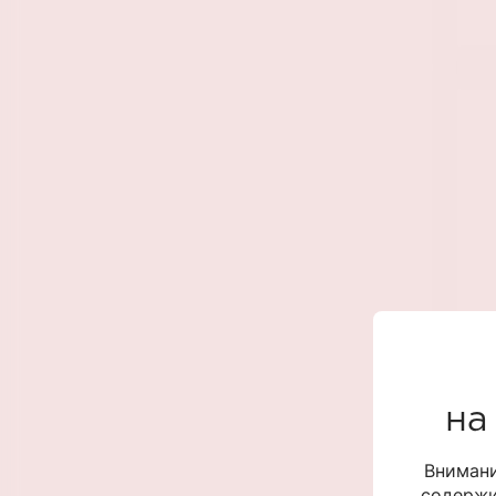
на
Внимани
содержи