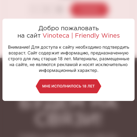
В корзину
Добро пожаловать
В избранное
на сайт
Vinoteca | Friendly Wines
Внимание! Для доступа к сайту необходимо подтвердить
возраст. Сайт содержит информацию, предназначенную
строго для лиц старше 18 лет. Материалы, размещенные
на сайте, не являются рекламой и носят исключительно
информационный характер.
МНЕ ИСПОЛНИЛОСЬ 18 ЛЕТ
БУДЕМ НА
СВЯЗИ!
Узнайте о новинках, акциях и событиях,