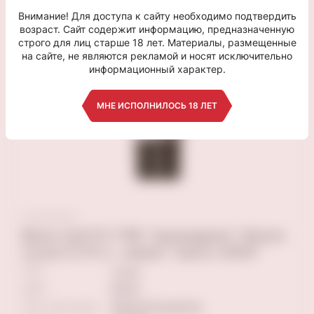
Внимание! Для доступа к сайту необходимо подтвердить
возраст. Сайт содержит информацию, предназначенную
строго для лиц старше 18 лет. Материалы, размещенные
на сайте, не являются рекламой и носят исключительно
информационный характер.
МНЕ ИСПОЛНИЛОСЬ 18 ЛЕТ
Вино ШАТО ГРВ "Цинандали" белое
сухое 0,75 л., серии "Шато GRW"
ТИП
сухое
ЦВЕТ
белое
Сорт винограда
Мцване,Ркацители