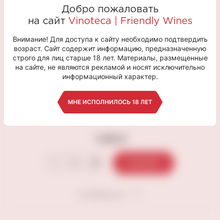
Добро пожаловать
на сайт
Vinoteca | Friendly Wines
Вино "Пиросмани" красное
Внимание! Для доступа к сайту необходимо подтвердить
полусухое 0,75 л (ЧЕЛТИ)
возраст. Сайт содержит информацию, предназначенную
ТИП
полусухое
строго для лиц старше 18 лет. Материалы, размещенные
на сайте, не являются рекламой и носят исключительно
ЦВЕТ
красное
информационный характер.
Сорт винограда
Саперави
Страна
ГРУЗИЯ
МНЕ ИСПОЛНИЛОСЬ 18 ЛЕТ
Регион
Кахетия
Объем
0.75
1 090 ₽
В корзину
В избранное