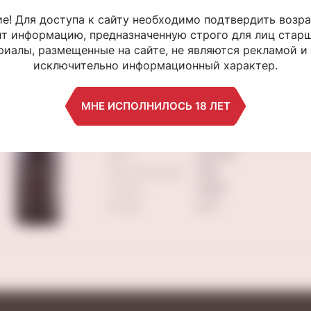
е! Для доступа к сайту необходимо подтвердить возра
т информацию, предназначенную строго для лиц старше
иалы, размещенные на сайте, не являются рекламой и
исключительно информационный характер.
Вино "Паис Эль Аутоктоно
Секано Интерьор" полусухо
МНЕ ИСПОЛНИЛОСЬ 18 ЛЕТ
красное 0,75 л
ТИП
полусухое
ЦВЕТ
красное
Сорт винограда
Паис
Страна
ЧИЛИ
Объем
0.75