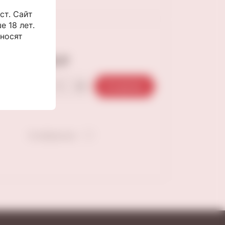
ст. Сайт
 18 лет.
 носят
1 290 ₽
е
В корзину
В избранное